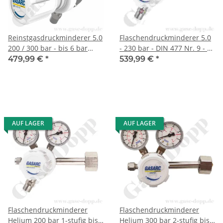
Reinstgasdruckminderer 5.0
Flaschendruckminderer 5.0
200 / 300 bar - bis 6 bar
- 230 bar - DIN 477 Nr. 9 - G
regelbar - 1-stufig - FKM -
3/4" - Sauerstoff - 1-stufig -
479,99 €
*
539,99 €
*
Messing vernickelt - GASARC
bis 6 bar regelbar - Ausgang
LAP MASTER LGS501
1/4" NPT IG - Messing
verchromt - GASARC LAP
MASTER LGS501
AUF LAGER
AUF LAGER
Flaschendruckminderer
Flaschendruckminderer
Helium 200 bar 1-stufig bis
Helium 300 bar 2-stufig bis