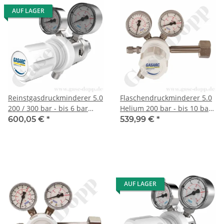
AUF LAGER
Reinstgasdruckminderer 5.0
Flaschendruckminderer 5.0
200 / 300 bar - bis 6 bar
Helium 200 bar - bis 10 bar
regelbar - 2-stufig - FKM -
regelbar - 1-stufig - Messing
600,05 €
*
539,99 €
*
Messing vernickelt - GASARC
venickelt - GASARC LAP
LAP MASTER LGT501
MASTER LGS502
AUF LAGER