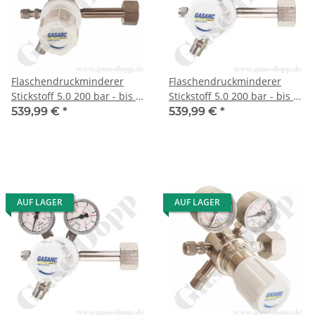
Flaschendruckminderer
Flaschendruckminderer
Stickstoff 5.0 200 bar - bis 6
Stickstoff 5.0 200 bar - bis 6
bar regelbar- 1-stufig -
bar regelbar- 1-stufig -
539,99 €
*
539,99 €
*
Messing vernickelt -
Messing vernickelt -
Ausgang KRV 1/4" - GASARC
Ausgang KRV 6mm -
LAP MASTER LGS501
GASARC LAP MASTER
LGS501
AUF LAGER
AUF LAGER