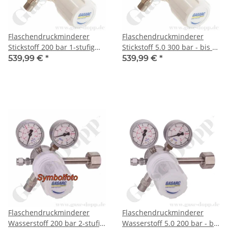
Flaschendruckminderer
Flaschendruckminderer
Stickstoff 200 bar 1-stufig
Stickstoff 5.0 300 bar - bis 6
bis 1,5 bar regelbar -
bar regelbar- 1-stufig -
539,99 €
*
539,99 €
*
Anschluss W24,32 x 1/14"
Messing vernickelt -
DIN 477-1 Nr.10 - Ausgang
Ausgang KRV 6mm -
1/4" KRV - Messing
GASARC LAP MASTER
vernickelt 5.0 - GASARC LAP
LGS501
MASTER LGS501
Flaschendruckminderer
Flaschendruckminderer
Wasserstoff 200 bar 2-stufig
Wasserstoff 5.0 200 bar - bis