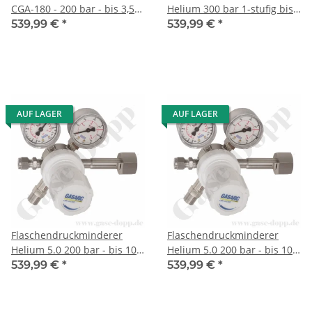
CGA-180 - 200 bar - bis 3,5
Helium 300 bar 1-stufig bis
bar regelbar - 1-stufig - FKM
10 bar regelbar - Anschluss
539,99 €
*
539,99 €
*
- Messing vernickelt 5.0 -
W30x2" DIN 477-5 Nr.54 -
Flaschenanschluss CGA180 -
Ausgang 6mm KRV -
Ausgang 1/4" NPT IG -
Messing vernickelt 5.0 -
GASARC LAP MASTER
GASARC LAP MASTER
LGS501
LGS501
AUF LAGER
AUF LAGER
Flaschendruckminderer
Flaschendruckminderer
Helium 5.0 200 bar - bis 10
Helium 5.0 200 bar - bis 10
bar regelbar - 1-stufig -
bar regelbar - 1-stufig -
539,99 €
*
539,99 €
*
Messing vernickelt -
Messing vernickelt -
Ausgang G 1/4" AG -
Ausgang KRV 6mm -
GASARC LAP MASTER
GASARC LAP MASTER