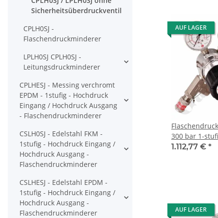
CPLH0SJ / LPLH0SJ ohne
verchromt 6.0
Sicherheitsüberdruckventil
CPLH0SJ
AUF LAGER
CPLH0SJ -
Flaschendruckminderer
LPLH0SJ CPLH0SJ -
Leitungsdruckminderer
CPLHESJ - Messing verchromt
EPDM - 1stufig - Hochdruck
Eingang / Hochdruck Ausgang
- Flaschendruckminderer
Flaschendruck
CSLH0SJ - Edelstahl FKM -
300 bar 1-stuf
1stufig - Hochdruck Eingang /
regelbar - An
1.112,77 €
*
Hochdruck Ausgang -
DIN 477-5 Nr.
Flaschendruckminderer
NPT IG - mit
Sicherheitsübe
CSLHESJ - Edelstahl EPDM -
Messing verch
1stufig - Hochdruck Eingang /
Druva CPLH0S
Hochdruck Ausgang -
AUF LAGER
Flaschendruckminderer