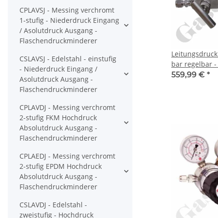
CPLAVSJ - Messing verchromt
1-stufig - Niederdruck Eingang
/ Asolutdruck Ausgang -
Flaschendruckminderer
Leitungsdruck
CSLAVSJ - Edelstahl - einstufig
bar regelbar 
- Niederdruck Eingang /
bar Rechts - 1-
559,99 €
*
Asolutdruck Ausgang -
mm KRV - OUT 
Flaschendruckminderer
Port - ohne
Sicherheitsübe
CPLAVDJ - Messing verchromt
Messing verch
2-stufig FKM Hochdruck
Druva LPLH0SJ
Absolutdruck Ausgang -
Flaschendruckminderer
CPLAEDJ - Messing verchromt
2-stufig EPDM Hochdruck
Absolutdruck Ausgang -
Flaschendruckminderer
CSLAVDJ - Edelstahl -
zweistufig - Hochdruck