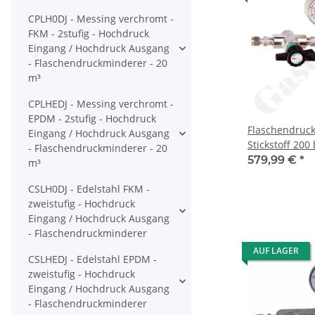
CPLH0DJ - Messing verchromt -
FKM - 2stufig - Hochdruck
Eingang / Hochdruck Ausgang
- Flaschendruckminderer - 20
m³
CPLHEDJ - Messing verchromt -
EPDM - 2stufig - Hochdruck
Flaschendruc
Eingang / Hochdruck Ausgang
Stickstoff 200 
- Flaschendruckminderer - 20
200 bar regel
579,99 €
*
m³
W24,32x1/14" 
CSLH0DJ - Edelstahl FKM -
Ausgang Absp
zweistufig - Hochdruck
KRV - ohne
Eingang / Hochdruck Ausgang
Sicherheitsübe
- Flaschendruckminderer
Messing verch
Druva CPLH0S
AUF LAGER
CSLHEDJ - Edelstahl EPDM -
zweistufig - Hochdruck
Eingang / Hochdruck Ausgang
- Flaschendruckminderer