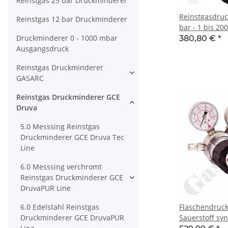
Reinstgas 25 bar Druckminderer
Reinstgasdru
Reinstgas 12 bar Druckminderer
bar - 1 bis 200
Druckminderer 0 - 1000 mbar
stufig - IN / O
380,80 €
*
Ausgangsdruck
Port - Eingang
Sicherheitsübe
Reinstgas Druckminderer
Messing verch
GASARC
Druva CPLH0S
Reinstgas Druckminderer GCE
Druva
5.0 Messsing Reinstgas
Druckminderer GCE Druva Tec
Line
6.0 Messsing verchromt
Reinstgas Druckminderer GCE
DruvaPUR Line
6.0 Edelstahl Reinstgas
Flaschendruc
Druckminderer GCE DruvaPUR
Sauerstoff syn