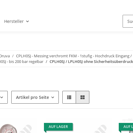
Hersteller
 Druva
CPLH0SJ - Messing verchromt FKM - 1stufig - Hochdruck Eingang 
SJ - bis 200 bar regelbar
CPLH0SJ / LPLH0SJ ohne Sicherheitsüberdruck
Artikel pro Seite
AUF LAGER
AUF 