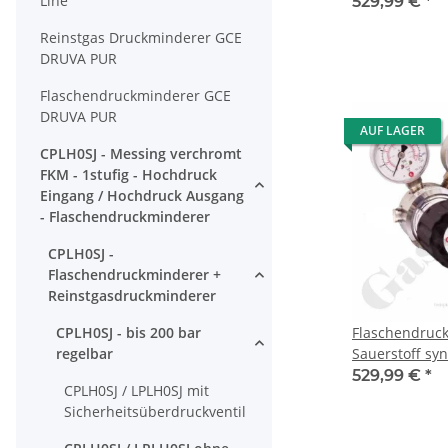
Line
bar 1-stufig b
529,99 €
*
- Anschluss G 
Reinstgas Druckminderer GCE
- Ausgang KRV
DRUVA PUR
Sicherheitsübe
Messing verch
Flaschendruckminderer GCE
Druva CPLH0S
DRUVA PUR
AUF LAGER
CPLH0SJ - Messing verchromt
FKM - 1stufig - Hochdruck
Eingang / Hochdruck Ausgang
- Flaschendruckminderer
CPLH0SJ -
Flaschendruckminderer +
Reinstgasdruckminderer
CPLH0SJ - bis 200 bar
Flaschendruc
regelbar
Sauerstoff syn
bar 1-stufig b
529,99 €
*
CPLH0SJ / LPLH0SJ mit
- Anschluss G 
Sicherheitsüberdruckventil
- Ausgang G 3
Abblaseventil