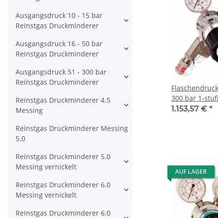
Ausgangsdruck 10 - 15 bar
Reinstgas Druckminderer
Ausgangsdruck 16 - 50 bar
Reinstgas Druckminderer
Ausgangsdruck 51 - 300 bar
Reinstgas Druckminderer
Flaschendruck
300 bar 1-stuf
Reinstgas Druckminderer 4.5
regelbar - Ha
1.153,57 €
*
Messing
W30x2" DIN 47
Reinstgas Druckminderer Messing
Ausgang 6 mm
5.0
Sicherheitsübe
Messing verch
Reinstgas Druckminderer 5.0
Druva CPLH0S
Messing vernickelt
AUF LAGER
Reinstgas Druckminderer 6.0
Messing vernickelt
Reinstgas Druckminderer 6.0