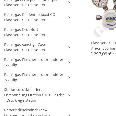
Flaschendruckminderer
Reinstgas Kohlenmonoxid CO
Flaschendruckminderer
Reinstgas Druckluft
Flaschendruckminderer
Flaschendruc
Reinstgas sonstige Gase
Argon 300 bar 
Flaschendruckminderer
regelbar - An
1.297,09 €
*
477-5 Nr.54 -
Reinstgas Flaschendruckminderer
KRV - Messing 
1-stufig
GASARC SPEC
Reinstgas Flaschendruckminderer
2-stufig
Stationsdruckminderer =
Entspannungsstation für 1 Flasche
- Druckregelstation
Batteriedruckminderer =
Entspannungsstation für 2