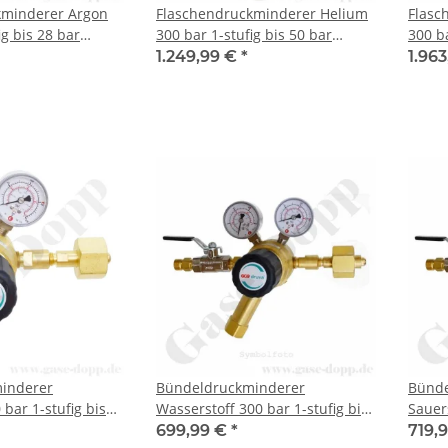
kminderer Argon
Flaschendruckminderer Helium
Flasc
ig bis 28 bar
300 bar 1-stufig bis 50 bar
300 ba
schluss W30x2"
regelbar - Anschluss W30x2"
regel
1.249,99 €
*
1.96
54 - Ausgang 1/4"
DIN 477-5 Nr.54 - Ausgang 6 mm
DIN 4
tahl 6.0 - GCE
KRV - FKM - Edelstahl 6.0 -
KRV -
J
GASARC CHEM MASTER SGS621
CHEM
inderer
Bündeldruckminderer
Bünde
 bar 1-stufig bis
Wasserstoff 300 bar 1-stufig bis
Sauers
r - Anschluss
10 bar regelbar - Anschluss
40 ba
699,99 €
*
719,