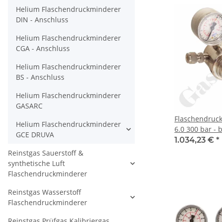
Druva CPLH0D
Helium Flaschendruckminderer
DIN - Anschluss
Helium Flaschendruckminderer
CGA - Anschluss
Helium Flaschendruckminderer
BS - Anschluss
Helium Flaschendruckminderer
GASARC
Flaschendruc
Helium Flaschendruckminderer
6.0 300 bar - 
GCE DRUVA
- 1-stufig - E
1.034,23 €
*
ohne Ventil 
Reinstgas Sauerstoff &
CHEM MASTE
synthetische Luft
Flaschendruckminderer
Reinstgas Wasserstoff
Flaschendruckminderer
Reinstgas Prüfgas Kalibriergas