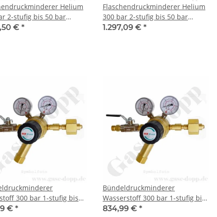
hendruckminderer Helium
Flaschendruckminderer Helium
r 2-stufig bis 50 bar
300 bar 2-stufig bis 50 bar
bar - Anschluss W30x2"
regelbar - Anschluss W30x2"
3,50 €
*
1.297,09 €
*
77-5 Nr.54 - Ausgang 6 mm
DIN 477-5 Nr.54 - Ausgang 6 mm
 Edelstahl 6.0 - GASARC
KRV - Messing vernickelt 6.0 -
 MASTER SGT621
GASARC SPEC MASTER HPT621
ldruckminderer
Bündeldruckminderer
toff 300 bar 1-stufig bis
Wasserstoff 300 bar 1-stufig bis
r regelbar - Anschluss
10 bar regelbar - Anschluss
99 €
*
834,99 €
*