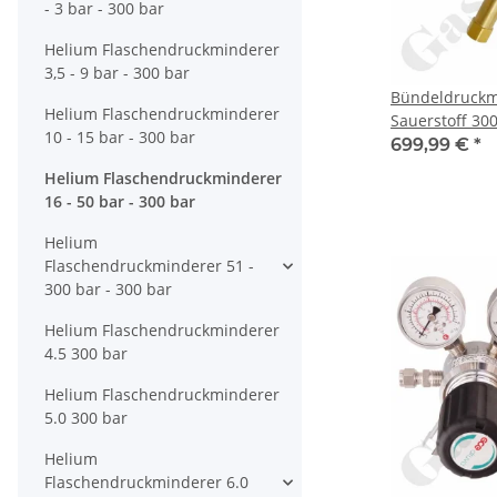
- 3 bar - 300 bar
Helium Flaschendruckminderer
3,5 - 9 bar - 300 bar
Bündeldruckm
Helium Flaschendruckminderer
Sauerstoff 300
10 - 15 bar - 300 bar
20 bar regelba
699,99 €
*
W30x2" IG ÜM 
Helium Flaschendruckminderer
Ausgang G 3/8
16 - 50 bar - 300 bar
Messing - Kug
Druva CTMH0S
Helium
Flaschendruckminderer 51 -
300 bar - 300 bar
Helium Flaschendruckminderer
4.5 300 bar
Helium Flaschendruckminderer
5.0 300 bar
Helium
Flaschendruckminderer 6.0