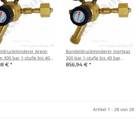
ldruckminderer Argon
Bündeldruckminderer Inertgas
m 300 bar 1-stufig bis 40
300 bar 1-stufig bis 40 bar
egelbar - Anschluss W30x2"
regelbar - Anschluss W30x2"
88 €
*
856,94 €
*
77-5 Nr.54 - Ausgang G
DIN 477-5 Nr.54 - Ausgang G
AG - 100 m²/h - Messing -
1/4" AG - 100 m²/h - Messing -
ruva CTMH0SJ
GCE Druva CTMH0SJ
Artikel 1 - 28 von 28