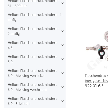
Helium Flaschendruckminderer
W30x2" IG ÜM 
51 - 300 bar
Ausgang G 3/8
Messing - GC
Helium Flaschendruckminderer 1-
stufig
Helium Flaschendruckminderer
2-stufig
Helium Flaschendruckminderer
4.5
Helium Flaschendruckminderer
5.0
Helium Flaschendruckminderer
6.0 - Messing vernickel
Flaschendruc
Inertgase - bi
Helium Flaschendruckminderer
2-stufig - Sec
922,01 €
*
6.0 - Messing verchromt
W30x2" DIN477
mm KRV mit Ab
Helium Flaschendruckminderer
Port - Eingang
6.0 - Edelstahl
Messing verch