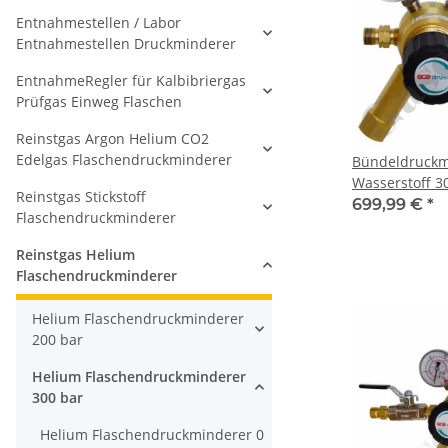
Entnahmestellen / Labor
Entnahmestellen Druckminderer
EntnahmeRegler für Kalbibriergas
Prüfgas Einweg Flaschen
Reinstgas Argon Helium CO2
Edelgas Flaschendruckminderer
Bündeldruckm
Wasserstoff 30
Reinstgas Stickstoff
40 bar regelba
699,99 €
*
Flaschendruckminderer
W30x2" LH IG
Nr.57 - Ausga
Reinstgas Helium
100 m²/h - Me
Flaschendruckminderer
CTMH0SJ
Helium Flaschendruckminderer
200 bar
Helium Flaschendruckminderer
300 bar
Helium Flaschendruckminderer 0