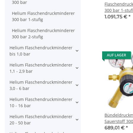
300 bar
Flaschendruc
300 bar 1-stuf
Helium Flaschendruckminderer
regelbar - An
1.091,75 €
*
300 bar 1-stufig
DIN 477-5 Nr.
NPT IG - Edels
Helium Flaschendruckminderer
Druva CSLH0S
300 bar 2-stufig
Helium Flaschendruckminderer
bis 1,0 bar
AUF LAGER
Helium Flaschendruckminderer
1,1 - 2,9 bar
Helium Flaschendruckminderer
3,0 - 6 bar
Helium Flaschendruckminderer
10 - 16 bar
Bündeldruckm
Helium Flaschendruckminderer
Sauerstoff 300
20 - 50 bar
40 bar regelba
689,01 €
*