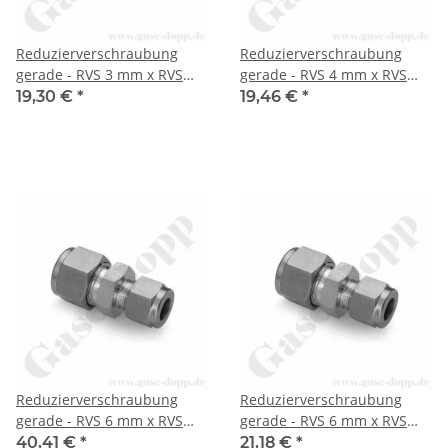
Reduzierverschraubung
Reduzierverschraubung
gerade - RVS 3 mm x RVS
gerade - RVS 4 mm x RVS
1/8" - Doppelklemmring
1/4" - Doppelklemmring
19,30 €
*
19,46 €
*
Rohrverschraubung (RVS)
Rohrverschraubung (RVS)
metrisch auf
metrisch auf
Doppelklemmring
Doppelklemmring
Rohrverschraubung (RVS)
Rohrverschraubung (RVS)
zöllig - 690 bar - Edelstahl -
zöllig - Edelstahl - HAM-LET
HAM-LET
Reduzierverschraubung
Reduzierverschraubung
gerade - RVS 6 mm x RVS
gerade - RVS 6 mm x RVS
1/2" - Doppelklemmring
3/8" - Doppelklemmring
40,41 €
*
21,18 €
*