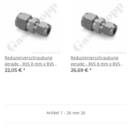
Reduzierverschraubung
Reduzierverschraubung
gerade - RVS 8 mm x RVS
gerade - RVS 8 mm x RVS
1/4" - Doppelklemmring
3/8" - Doppelklemmring
22,05 €
*
26,69 €
*
Rohrverschraubung (RVS)
Rohrverschraubung (RVS)
metrisch auf
metrisch auf
Doppelklemmring
Doppelklemmring
Rohrverschraubung (RVS)
Rohrverschraubung (RVS)
zöllig - Edelstahl - HAM-LET
zöllig - Edelstahl - HAM-LET
Artikel 1 - 26 von 26