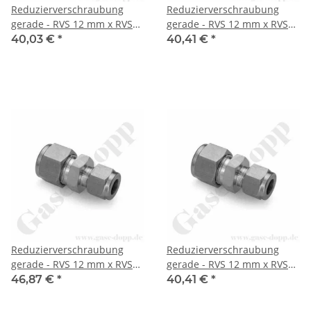
Reduzierverschraubung
Reduzierverschraubung
gerade - RVS 12 mm x RVS
gerade - RVS 12 mm x RVS
1/2" - Doppelklemmring
1/4" - Doppelklemmring
40,03 €
*
40,41 €
*
Rohrverschraubung (RVS)
Rohrverschraubung (RVS)
metrisch auf
metrisch auf
Doppelklemmring
Doppelklemmring
Rohrverschraubung (RVS)
Rohrverschraubung (RVS)
zöllig - Edelstahl - HAM-LET
zöllig - Edelstahl - HAM-LET
Reduzierverschraubung
Reduzierverschraubung
gerade - RVS 12 mm x RVS
gerade - RVS 12 mm x RVS
1/8" - Doppelklemmring
3/8" - Doppelklemmring
46,87 €
*
40,41 €
*
Rohrverschraubung (RVS)
Rohrverschraubung (RVS)
metrisch auf
metrisch auf