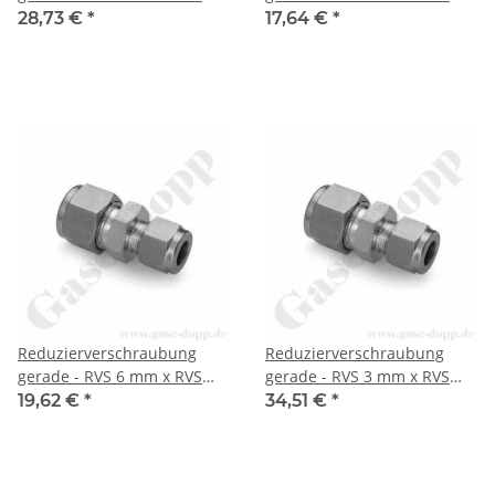
1/8" - Doppelklemmring
1/8" - Doppelklemmring
28,73 €
*
17,64 €
*
Rohrverschraubung (RVS)
Rohrverschraubung (RVS)
metrisch auf
metrisch auf
Doppelklemmring
Doppelklemmring
Rohrverschraubung (RVS)
Rohrverschraubung (RVS)
zöllig - Edelstahl - HAM-LET
zöllig - Edelstahl - HAM-LET
Reduzierverschraubung
Reduzierverschraubung
gerade - RVS 6 mm x RVS
gerade - RVS 3 mm x RVS
1/4" - Doppelklemmring
1/16" - Doppelklemmring
19,62 €
*
34,51 €
*
Rohrverschraubung (RVS)
Rohrverschraubung (RVS)
metrisch auf
metrisch auf
Doppelklemmring
Doppelklemmring
Rohrverschraubung (RVS)
Rohrverschraubung (RVS)