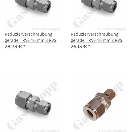
Reduzierverschraubung
Reduzierverschraubung
gerade - RVS 10 mm x RVS
gerade - RVS 10 mm x RVS
1/8" - Doppelklemmring
3/8" - Doppelklemmring
28,73 €
*
26,13 €
*
Rohrverschraubung (RVS)
Rohrverschraubung (RVS)
metrisch auf
metrisch auf
Doppelklemmring
Doppelklemmring
Rohrverschraubung (RVS)
Rohrverschraubung (RVS)
zöllig - Edelstahl - HAM-LET
zöllig - Edelstahl - HAM-LET