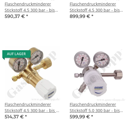
Flaschendruckminderer
Flaschendruckminderer
Stickstoff 4.5 300 bar - bis
Stickstoff 4.5 300 bar - bis
1,5 bar regelbar- 2-stufig -
20 bar regelbar - 2-stufig -
590,37 €
*
899,99 €
*
Messing - Ausgang ON / OFF
Messing - Ausgang ohne
Ventil KRV 6mm - GASARC
Ventil KRV 6mm - GASARC
TECH MASTER GPT401
TECH MASTER GPT421
AUF LAGER
Flaschendruckminderer
Flaschendruckminderer
Stickstoff 4.5 300 bar - bis 6
Stickstoff 5.0 300 bar - bis
bar regelbar- 2-stufig -
1,5 bar regelbar- 2-stufig -
514,37 €
*
599,99 €
*
Messing - Ausgang ohne
Messing vernickelt -
Ventil KRV 6mm - GASARC
Ausgang ohne Ventil KRV