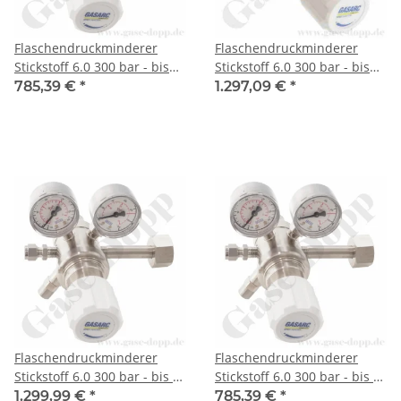
Flaschendruckminderer
Flaschendruckminderer
Stickstoff 6.0 300 bar - bis
Stickstoff 6.0 300 bar - bis
3,5 bar regelbar- 2-stufig -
50 bar regelbar - 2-stufig -
785,39 €
*
1.297,09 €
*
Messing vernickelt -
Messing vernickelt -
Ausgang ohne Ventil KRV
Ausgang ohne Ventil KRV
6mm - GASARC SPEC
6mm - GASARC SPEC
MASTER HPT601
MASTER HPT621
Flaschendruckminderer
Flaschendruckminderer
Stickstoff 6.0 300 bar - bis 6
Stickstoff 6.0 300 bar - bis 6
bar regelbar- 2-stufig -
bar regelbar- 2-stufig -
1.299,99 €
*
785,39 €
*