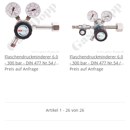
GCE Druva CPLH0DJ
Flaschendruckminderer 6.0
Flaschendruckminderer 6.0
- 300 bar - DIN 477 Nr.54 /
- 300 bar - DIN 477 Nr.54 /
W30x2" - Helium Inertgas -
Preis auf Anfrage
W30x2" - Stickstoff - 2-stufig
Preis auf Anfrage
2-stufig - bis 3 bar regelbar -
- bis 10,5 bar regelbar -
Ausgang: 1/4" NPT IG -
Ausgang Regulierventil KRV
Messing verchromt - GCE
6 mm - Messing verchromt -
DRUVA FMD53214
GCE DRUVA FMD53218
Artikel 1 - 26 von 26