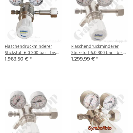
Flaschendruckminderer
Flaschendruckminderer
Stickstoff 6.0 300 bar - bis
Stickstoff 6.0 300 bar - bis
20 bar regelbar - 2-stufig -
3,5 bar regelbar- 2-stufig -
1.963,50 €
*
1.299,99 €
*
Edelstahl - Ausgang ohne
Edelstahl - Ausgang ohne
Ventil KRV 6mm - GASARC
Ventil KRV 6mm - GASARC
CHEM MASTER SGT621
CHEM MASTER SGT601