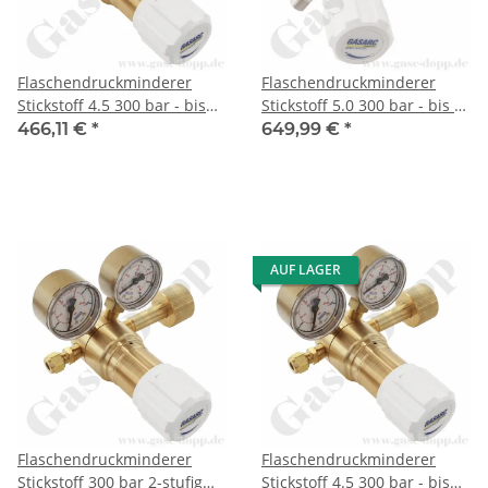
Flaschendruckminderer
Flaschendruckminderer
Stickstoff 4.5 300 bar - bis
Stickstoff 5.0 300 bar - bis 6
1,5 bar regelbar- 2-stufig -
bar regelbar- 2-stufig -
466,11 €
*
649,99 €
*
Messing - Ausgang ohne
Messing vernickelt -
Ventil KRV 6mm - GASARC
Ausgang KRV 6mm -
TECH MASTER GPT401
GASARC LAP MASTER
LGT501
AUF LAGER
Flaschendruckminderer
Flaschendruckminderer
Stickstoff 300 bar 2-stufig
Stickstoff 4.5 300 bar - bis