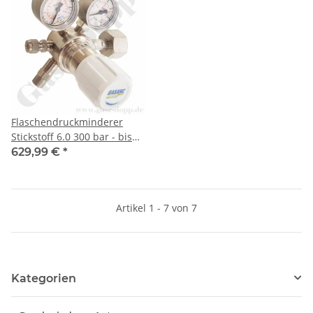
Flaschendruckminderer
Stickstoff 6.0 300 bar - bis
3,5 bar regelbar- 1-stufig -
629,99 €
*
Messing vernickelt -
Ausgang ohne Ventil KRV
6mm - GASARC SPEC
Artikel 1 - 7 von 7
MASTER HPS600
Kategorien