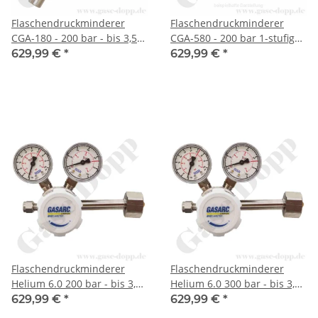
Flaschendruckminderer
Flaschendruckminderer
CGA-180 - 200 bar - bis 3,5
CGA-580 - 200 bar 1-stufig
bar regelbar - 1-stufig - PTFE
bis 3,5 bar regelbar -
629,99 €
*
629,99 €
*
- Messing vernickelt -
Anschluss CGA-580 -
Flaschenanschluss CGA180 -
Ausgang 1/4" NPT IG -
Ausgang 1/4" NPT IG -
Messing vernickelt 6.0 -
GASARC SPEC MASTER
GASARC SPEC MASTER
HPS600
HPS600
Flaschendruckminderer
Flaschendruckminderer
Helium 6.0 200 bar - bis 3,5
Helium 6.0 300 bar - bis 3,5
bar regelbar- 1-stufig -
bar regelbar- 1-stufig -
629,99 €
*
629,99 €
*
Messing vernickelt -
Messing vernickelt -