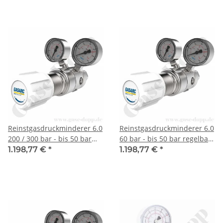
- GASARC SPEC MASTER
HPS621
Reinstgasdruckminderer 6.0
Reinstgasdruckminderer 6.0
200 / 300 bar - bis 50 bar
60 bar - bis 50 bar regelbar
regelbar - 2-stufig - FKM -
- 2-stufig - EPDM - Messing
1.198,77 €
*
1.198,77 €
*
Messing vernickelt - GASARC
vernickelt - GASARC SPEC
SPEC MASTER HPT621
MASTER HPT622