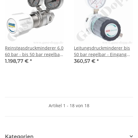
Reinstgasdruckminderer 6.0
Leitungsdruckminderer bis
60 bar - bis 50 bar regelbar
50 bar regelbar - Eingang
- 2-stufig - FKM - Messing
max. 200 bar Links - 1-stufig
1.198,77 €
*
360,57 €
*
vernickelt - GASARC SPEC
- IN / OUT 1/4" NPT IG - 6
MASTER HPT621
Port - mit Abblaseventil -
nur Ausgangsmanometer -
Messing verchromt 6.0 -
GCE Druva LPLH0SJ
Artikel 1 - 18 von 18
Kategorien