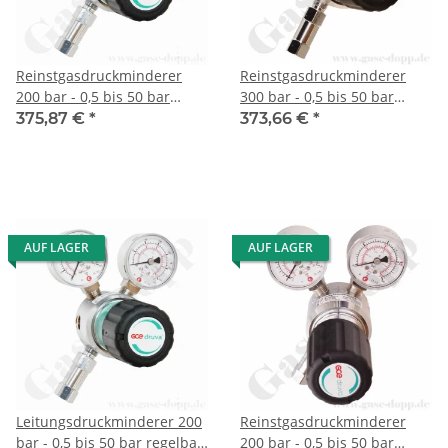
Reinstgasdruckminderer
Reinstgasdruckminderer
200 bar - 0,5 bis 50 bar
300 bar - 0,5 bis 50 bar
regelbar - 1-stufig - IN / OUT
regelbar - 1-stufig - IN / OUT
375,87 €
*
373,66 €
*
NPT 1/4" IG - 6 Port -
NPT 1/4" IG - 6 Port -
Eingang Rechts - FKM -
Eingang Rechts - Messing
Messing verchromt 6.0 -
verchromt 6.0 - GCE Druva
GCE Druva CPLH0SJ
CPLH0SJ
AUF LAGER
AUF LAGER
Leitungsdruckminderer 200
Reinstgasdruckminderer
bar - 0,5 bis 50 bar regelbar
200 bar - 0,5 bis 50 bar