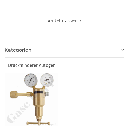
Innengewinde am Abzweig -
Doppelklemmring
Rohrverschraubung (RVS)
Artikel 1 - 3 von 3
metrisch / NPT - Edelstahl -
HAM-LET
Kategorien
Druckminderer Autogen