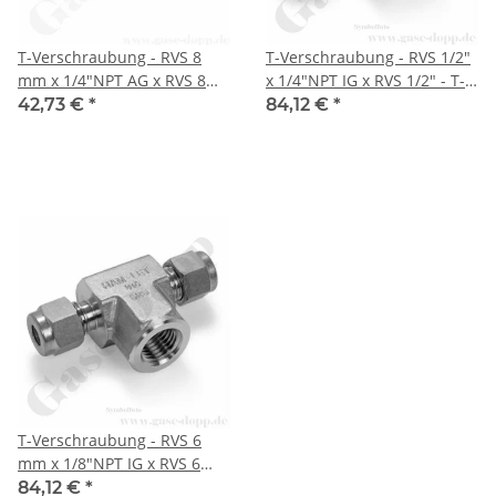
T-Verschraubung - RVS 8
T-Verschraubung - RVS 1/2"
mm x 1/4"NPT AG x RVS 8
x 1/4"NPT IG x RVS 1/2" - T-
mm - T-Stück mit
Stück mit Innengewinde am
42,73 €
*
84,12 €
*
Außengewinde am Abzweig
Abzweig - Doppelklemmring
- Doppelklemmring
Rohrverschraubung (RVS)
Rohrverschraubung (RVS)
metrisch / NPT - Edelstahl -
metrisch / NPT - Edelstahl -
HAM-LET
HAM-LET
T-Verschraubung - RVS 6
mm x 1/8"NPT IG x RVS 6
mm - T-Stück mit
84,12 €
*