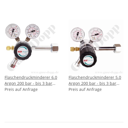
Ausgang: 6mm KRV -
Ausgang: 1/4" NPT IG -
Messing verchromt - GCE
Messing verchromt - GCE
DRUVA FMD53014
DRUVA FMD53214
Flaschendruckminderer 6.0
Flaschendruckminderer 5.0
Argon 200 bar - bis 3 bar
Argon 200 bar - bis 3 bar
regelbar - 2-stufig - Messing
Preis auf Anfrage
regelbar - 2-stufig - Messing
Preis auf Anfrage
verchromt - GCE DRUVA
verchromt - GCE DRUVA
FMD50214 BCF3
FMD322