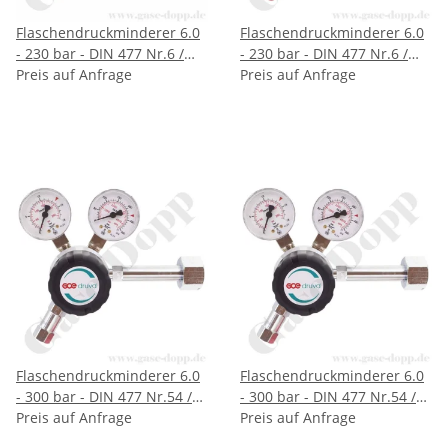
Flaschendruckminderer 6.0
Flaschendruckminderer 6.0
- 230 bar - DIN 477 Nr.6 /
- 230 bar - DIN 477 Nr.6 /
W21,8x1/14" - Argon Helium
Preis auf Anfrage
W21,8x1/14" - Edelgas - 2-
Preis auf Anfrage
CO2 - 2-stufig - 0,2 bis 3 bar
stufig - bis 3 bar regelbar -
(a) AbsolutDruck regelbar
Ausgang: KRV 6mm -
vakuumtauglich - Ausgang:
Messing verchromt - GCE
KRV 6mm - Messing
DRUVA FMD50214
verchromt - GCE DRUVA
FMD52214
Flaschendruckminderer 6.0
Flaschendruckminderer 6.0
- 300 bar - DIN 477 Nr.54 /
- 300 bar - DIN 477 Nr.54 /
W30x2" - Helium Inertgas -
Preis auf Anfrage
W30x2" - Helium Inertgas -
Preis auf Anfrage
1-stufig - bis 3 bar regelbar -
2-stufig - bis 3 bar regelbar -