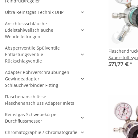
Feindruckregeler
Ultra Reinstgas Technik UHP
Anschlussschläuche
Edelstahlwellschläuche
Wendelleitungen
Absperrventile Spülventile
Flaschendruc
Entlastungsventile
Sauerstoff syn
Rückschlagventile
bar 1-stufig b
571,77 €
*
Anschluss G 3
Adapter Rohrverschraubungen
- Ausgang mit 
Gewindeadapter
NPT IG - Mess
Schlauchverbinder Fitting
GCE Druva CP
Flaschenanschlüsse
Flaschenanschluss Adapter Inlets
Reinstgas Schwebekörper
Durchflussmesser
Chromatographie / Chromatografie