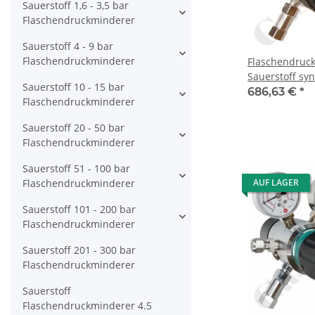
Sauerstoff 1,6 - 3,5 bar
Flaschendruckminderer
Sauerstoff 4 - 9 bar
Flaschendruckminderer
Flaschendruc
Sauerstoff syn
Sauerstoff 10 - 15 bar
bar 2-stufig b
686,63 €
*
Flaschendruckminderer
Anschluss G 3
- Ausgang 1/8
Sauerstoff 20 - 50 bar
verchromt 6.0
Flaschendruckminderer
CPLH0DJ
Sauerstoff 51 - 100 bar
Flaschendruckminderer
AUF LAGER
Sauerstoff 101 - 200 bar
Flaschendruckminderer
Sauerstoff 201 - 300 bar
Flaschendruckminderer
Sauerstoff
Flaschendruckminderer 4.5