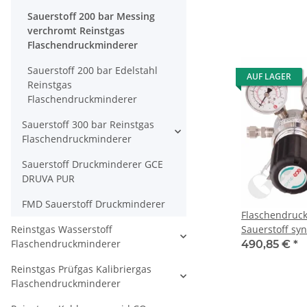
AbsolutDruck 
Sauerstoff 200 bar Messing
vakuumtauglic
verchromt Reinstgas
3/4" DIN 477-
Flaschendruckminderer
KRV 6 mm - FK
Messing verch
Sauerstoff 200 bar Edelstahl
Druva CPLAVD
AUF LAGER
Reinstgas
Flaschendruckminderer
Sauerstoff 300 bar Reinstgas
Flaschendruckminderer
Sauerstoff Druckminderer GCE
DRUVA PUR
FMD Sauerstoff Druckminderer
Flaschendruc
Reinstgas Wasserstoff
Sauerstoff syn
Flaschendruckminderer
bar 1-stufig b
490,85 €
*
Anschluss G 3
Reinstgas Prüfgas Kalibriergas
- Ausgang 1/4
Flaschendruckminderer
verchromt 6.0
CPLH0SJ