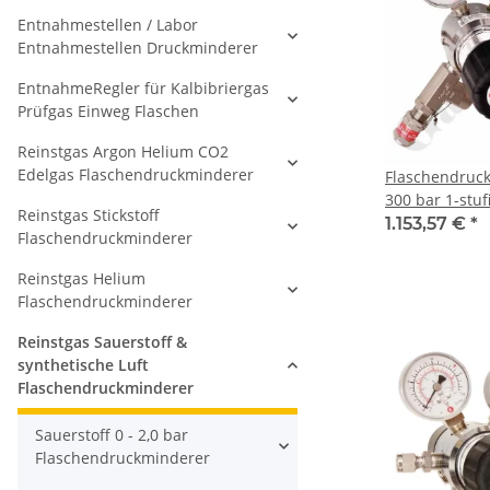
Entnahmestellen / Labor
Entnahmestellen Druckminderer
EntnahmeRegler für Kalbibriergas
Prüfgas Einweg Flaschen
Reinstgas Argon Helium CO2
Edelgas Flaschendruckminderer
Flaschendruck
300 bar 1-stuf
Reinstgas Stickstoff
regelbar - Ha
1.153,57 €
*
Flaschendruckminderer
W30x2" DIN 47
Ausgang 6 mm
Reinstgas Helium
Sicherheitsübe
Flaschendruckminderer
Messing verch
Druva CPLH0S
Reinstgas Sauerstoff &
synthetische Luft
Flaschendruckminderer
Sauerstoff 0 - 2,0 bar
Flaschendruckminderer