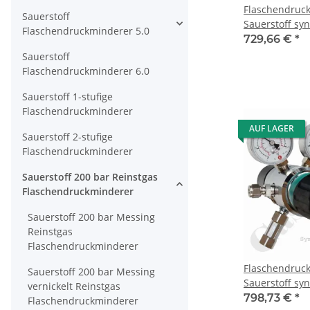
Flaschendruc
Sauerstoff
Sauerstoff syn
Flaschendruckminderer 5.0
bar 2-stufig 0,
729,66 €
*
regelbar - Ans
Sauerstoff
477-1 Nr.9 - 
Flaschendruckminderer 6.0
AG - FKM - Me
Sauerstoff 1-stufige
6.0 - GCE Dru
Flaschendruckminderer
AUF LAGER
Sauerstoff 2-stufige
Flaschendruckminderer
Sauerstoff 200 bar Reinstgas
Flaschendruckminderer
Sauerstoff 200 bar Messing
Reinstgas
Flaschendruckminderer
Flaschendruc
Sauerstoff 200 bar Messing
Sauerstoff syn
vernickelt Reinstgas
bar 2-stufig 0,
798,73 €
*
Flaschendruckminderer