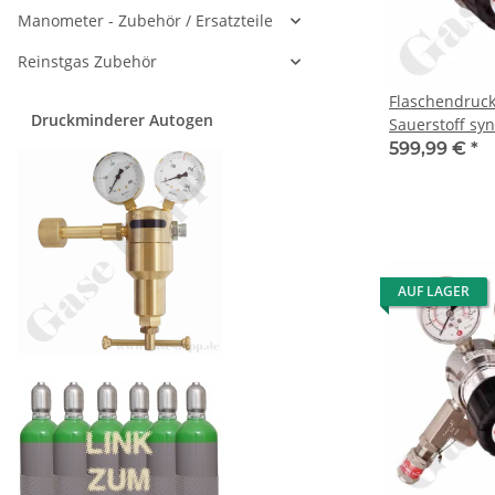
Manometer - Zubehör / Ersatzteile
Reinstgas Zubehör
Flaschendruc
Druckminderer Autogen
Sauerstoff syn
bar 1-stufig b
599,99 €
*
- Anschluss G 
- Ausgang 1/4
Sicherheitsüb
Absperrung u
Messing verch
Druva CPLH0S
AUF LAGER