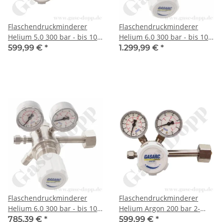
Flaschendruckminderer
Flaschendruckminderer
Helium 5.0 300 bar - bis 10
Helium 6.0 300 bar - bis 10
bar regelbar - 2-stufig -
bar regelbar - 2-stufig -
599,99 €
*
1.299,99 €
*
Messing vernickelt -
Edelstahl - Ausgang ohne
Ausgang ohne Ventil KRV
Ventil KRV 6mm - GASARC
6mm - GASARC LAP MASTER
CHEM MASTER SGT601
LGT501
Flaschendruckminderer
Flaschendruckminderer
Helium 6.0 300 bar - bis 10
Helium Argon 200 bar 2-
bar regelbar - 2-stufig -
stufig bis 10 bar regelbar -
785,39 €
*
599,99 €
*