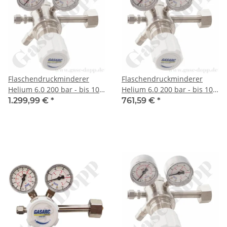
Flaschendruckminderer
Flaschendruckminderer
Helium 6.0 200 bar - bis 10
Helium 6.0 200 bar - bis 10
bar regelbar - 2-stufig -
bar regelbar - 2-stufig -
1.299,99 €
*
761,59 €
*
Edelstahl - Ausgang KRV
Messing vernickelt -
6mm - GASARC CHEM
Ausgang KRV 6mm -
MASTER SGT601
GASARC SPEC MASTER
HPT601