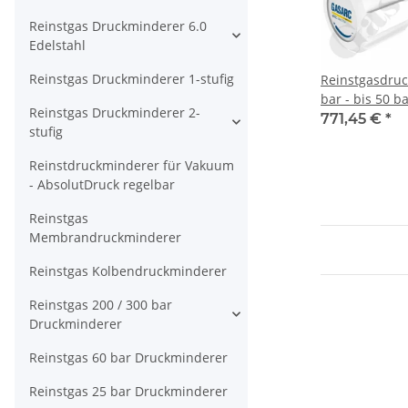
Reinstgas Druckminderer 6.0
Edelstahl
Reinstgas Druckminderer 1-stufig
Reinstgasdru
bar - bis 50 ba
Reinstgas Druckminderer 2-
stufig - IN / O
771,45 €
*
stufig
Port - Eingang
Messing verni
Reinstdruckminderer für Vakuum
SPEC MASTER
- AbsolutDruck regelbar
Reinstgas
Membrandruckminderer
Reinstgas Kolbendruckminderer
Reinstgas 200 / 300 bar
Druckminderer
Reinstgas 60 bar Druckminderer
Reinstgas 25 bar Druckminderer