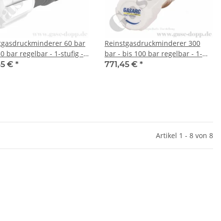
tgasdruckminderer 60 bar
Reinstgasdruckminderer 300
50 bar regelbar - 1-stufig -
bar - bis 100 bar regelbar - 1-
UT NPT 1/4" IG - 6 Port -
stufig - IN / OUT NPT 1/4" IG - 6
45 €
*
771,45 €
*
ng Rechts - FKM - Messing
Port - Eingang Rechts - ohne
ckelt 6.0 - GASARC SPEC
Manometer - FKM - Messing
ER HPS621
vernickelt 6.0
Artikel 1 - 8 von 8