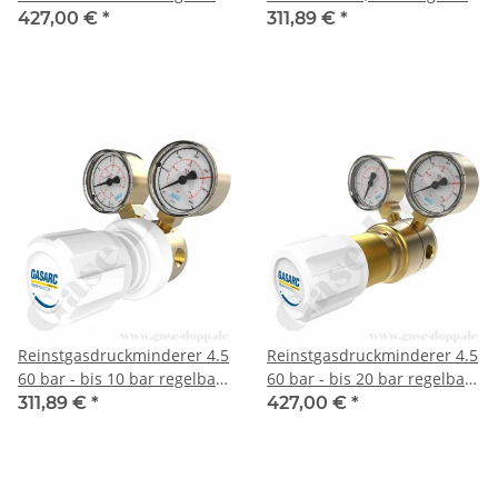
- 1-stufig - FKM - Messing -
- 1-stufig - PTFE - Messing -
427,00 €
*
311,89 €
*
GASARC TECH MASTER
GASARC TECH MASTER
GPS421
GPS400
Reinstgasdruckminderer 4.5
Reinstgasdruckminderer 4.5
60 bar - bis 10 bar regelbar
60 bar - bis 20 bar regelbar
- 1-stufig - PTFE - Messing -
- 1-stufig - EPDM - Messing -
311,89 €
*
427,00 €
*
GASARC TECH MASTER
GASARC TECH MASTER
GPS400
GPS422