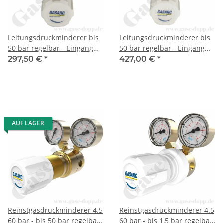
Leitungsdruckminderer bis
Leitungsdruckminderer bis
50 bar regelbar - Eingang
50 bar regelbar - Eingang
max. 60 bar Rechts - 1-stufig
max. 60 bar Rechts - 1-stufig
297,50 €
*
427,00 €
*
- IN / OUT 12 mm KRV - FKM
- IN / OUT 6 mm KRV - FKM -
- Messing 4.5 - GASARC
Messing 4.5 - GASARC TECH
TECH MASTER GPS421
MASTER GPS421
AUF LAGER
Reinstgasdruckminderer 4.5
Reinstgasdruckminderer 4.5
60 bar - bis 50 bar regelbar
60 bar - bis 1,5 bar regelbar