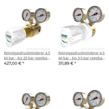
Reinstgasdruckminderer 4.5
Reinstgasdruckminderer 4.5
60 bar - bis 20 bar regelbar
60 bar - bis 3,5 bar regelbar
- 1-stufig - FKM - Messing -
- 1-stufig - PTFE - Messing -
427,00 €
*
311,89 €
*
GASARC TECH MASTER
GASARC TECH MASTER
GPS421
GPS400