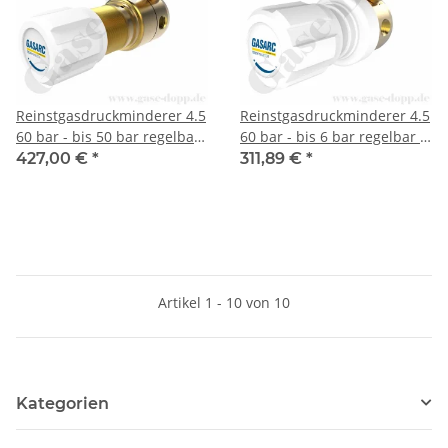
Reinstgasdruckminderer 4.5
Reinstgasdruckminderer 4.5
60 bar - bis 50 bar regelbar
60 bar - bis 6 bar regelbar -
- 1-stufig - EPDM - Messing -
1-stufig - PTFE - Messing -
427,00 €
*
311,89 €
*
GASARC TECH MASTER
GASARC TECH MASTER
GPS422
GPS400
Artikel 1 - 10 von 10
Kategorien