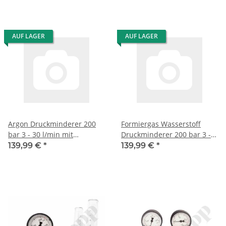
AUF LAGER
AUF LAGER
Argon Druckminderer 200
Formiergas Wasserstoff
bar 3 - 30 l/min mit
Druckminderer 200 bar 3 -
Flowmeter - Unicontrol 100
30 l/min mit Flowmeter -
139,99 €
*
139,99 €
*
Singleflow - GCE RHÖNA
Unicontrol 100 Singleflow -
0870034
GCE RHÖNA 0870035