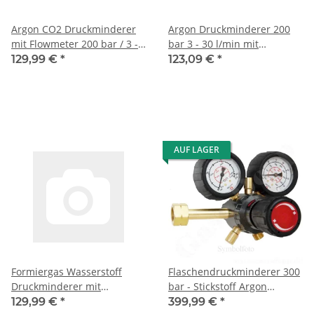
Argon CO2 Druckminderer
Argon Druckminderer 200
mit Flowmeter 200 bar / 3 -
bar 3 - 30 l/min mit
30 l/min - Eingang
Flowmeter - Anschluss
129,99 €
*
123,09 €
*
W21,8x1/14" DIN 477-1 Nr.6
Italien UNI 4412 - W24,51 x
Ausgang G 1/4" AG - GCE
1/14" EXT - Unicontrol 100
DinControl 0780843 - nicht
Singleflow - GCE RHÖNA -
mehr lieferbar
nicht mehr lieferbar
AUF LAGER
Formiergas Wasserstoff
Flaschendruckminderer 300
Druckminderer mit
bar - Stickstoff Argon
Flowmeter 200 bar 4 - 50
Helium - 2-stufig - Eingang
129,99 €
*
399,99 €
*