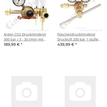
Argon CO2 Druckminderer
Flaschendruckminderer
300 bar / 3 - 30 l/min mit
Druckluft 200 bar 1-stufig
Flowmeter - Unicontrol 100
bis 100 bar regelbar -
189,99 €
*
439,99 €
*
Twin-Flow - GCE RHÖNA -
Anschluss G 5/8" AG DIN
0870036
477-1 Nr.13 - Ausgang G
1/2" IG ÜM -
Messing/Edelstahl - GCE
JETCONTROL