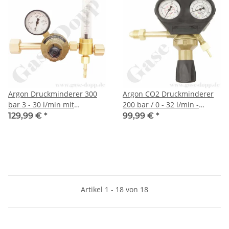
Argon Druckminderer 300
Argon CO2 Druckminderer
bar 3 - 30 l/min mit
200 bar / 0 - 32 l/min -
Flowmeter - Unicontrol 100
Anschluss Italien UNI 4412 -
129,99 €
*
99,99 €
*
Singleflow - GCE RHÖNA
UNI 12240 - W24,51 x 1/14"
0870037
AG
Artikel 1 - 18 von 18