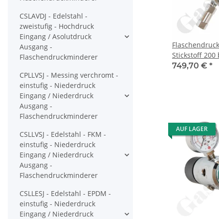
CSLAVDJ - Edelstahl -
zweistufig - Hochdruck
Eingang / Asolutdruck
Flaschendruc
Ausgang -
Stickstoff 200 
Flaschendruckminderer
bar regelbar 
749,70 €
*
CPLLVSJ - Messing verchromt -
W24,32x1/14" 
einstufig - Niederdruck
Ausgang 6 mm
Eingang / Niederdruck
mit Absperrha
Ausgang -
Rechts - 3 m³
Flaschendruckminderer
verchromt 6.0
CPLLVDJ
AUF LAGER
CSLLVSJ - Edelstahl - FKM -
einstufig - Niederdruck
Eingang / Niederdruck
Ausgang -
Flaschendruckminderer
CSLLESJ - Edelstahl - EPDM -
einstufig - Niederdruck
Eingang / Niederdruck