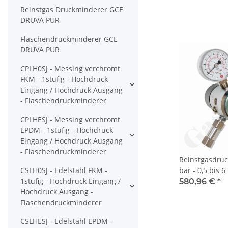
Port - Eingang
Reinstgas Druckminderer GCE
EPDM - Edelsta
DRUVA PUR
Druva CSLHED
Flaschendruckminderer GCE
DRUVA PUR
CPLH0SJ - Messing verchromt
FKM - 1stufig - Hochdruck
Eingang / Hochdruck Ausgang
- Flaschendruckminderer
CPLHESJ - Messing verchromt
EPDM - 1stufig - Hochdruck
Eingang / Hochdruck Ausgang
- Flaschendruckminderer
Reinstgasdru
CSLH0SJ - Edelstahl FKM -
bar - 0,5 bis 6
1stufig - Hochdruck Eingang /
stufig - IN / O
580,96 €
*
Hochdruck Ausgang -
Port - Eingang
Flaschendruckminderer
Messing verch
Druva FMD322
CSLHESJ - Edelstahl EPDM -