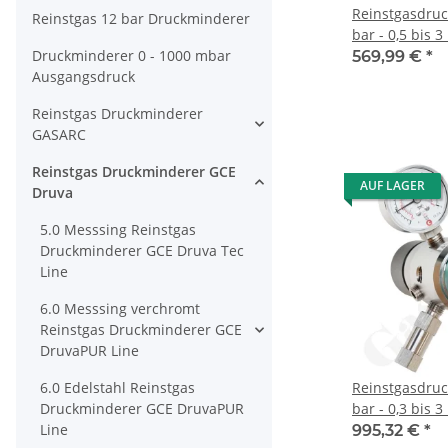
Reinstgasdru
Reinstgas 12 bar Druckminderer
bar - 0,5 bis 3
Druckminderer 0 - 1000 mbar
stufig - IN / O
569,99 €
*
Ausgangsdruck
Port - Eingang
Messing verch
Reinstgas Druckminderer
Druva CPLH0D
GASARC
Reinstgas Druckminderer GCE
AUF LAGER
Druva
5.0 Messsing Reinstgas
Druckminderer GCE Druva Tec
Line
6.0 Messsing verchromt
Reinstgas Druckminderer GCE
DruvaPUR Line
6.0 Edelstahl Reinstgas
Reinstgasdru
Druckminderer GCE DruvaPUR
bar - 0,3 bis 3
Line
stufig - IN / O
995,32 €
*