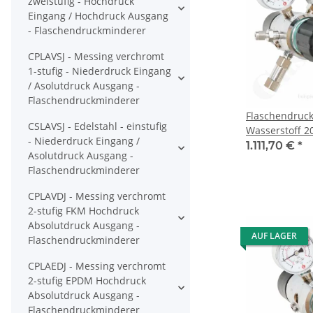
zweistufig - Hochdruck
Eingang / Hochdruck Ausgang
- Flaschendruckminderer
CPLAVSJ - Messing verchromt
1-stufig - Niederdruck Eingang
/ Asolutdruck Ausgang -
Flaschendruckminderer
Flaschendruc
CSLAVSJ - Edelstahl - einstufig
Wasserstoff 20
- Niederdruck Eingang /
10 bar regelba
1.111,70 €
*
Asolutdruck Ausgang -
W21,8x1/14" L
Flaschendruckminderer
Ausgang 10 m
Edelstahl 6.0 
CPLAVDJ - Messing verchromt
CSLH0DJ
2-stufig FKM Hochdruck
Absolutdruck Ausgang -
AUF LAGER
Flaschendruckminderer
CPLAEDJ - Messing verchromt
2-stufig EPDM Hochdruck
Absolutdruck Ausgang -
Flaschendruckminderer