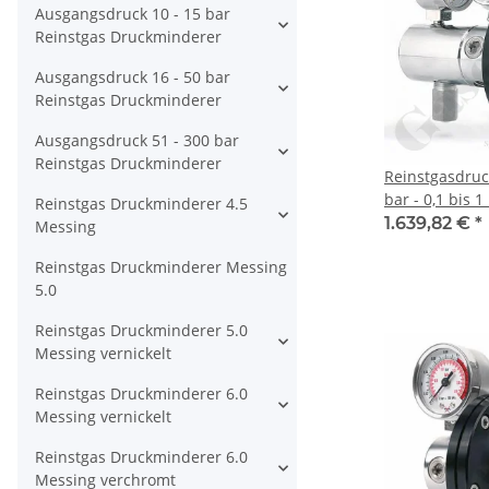
Ausgangsdruck 10 - 15 bar
Reinstgas Druckminderer
Ausgangsdruck 16 - 50 bar
Reinstgas Druckminderer
Ausgangsdruck 51 - 300 bar
Reinstgas Druckminderer
Reinstgasdru
bar - 0,1 bis 1
Reinstgas Druckminderer 4.5
stufig - IN / O
1.639,82 €
*
Messing
Port - Eingang
Reinstgas Druckminderer Messing
EPDM - Edelsta
5.0
230-0.1
Reinstgas Druckminderer 5.0
Messing vernickelt
Reinstgas Druckminderer 6.0
Messing vernickelt
Reinstgas Druckminderer 6.0
Messing verchromt