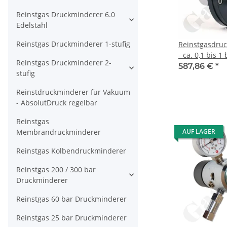
Reinstgas Druckminderer 6.0
Edelstahl
Reinstgas Druckminderer 1-stufig
Reinstgasdruc
- ca. 0,1 bis 1
Reinstgas Druckminderer 2-
stufig - IN / O
587,86 €
*
stufig
Port - Eingang
EPDM - Messin
Reinstdruckminderer für Vakuum
Rotarex S 20-0
- AbsolutDruck regelbar
Reinstgas
Membrandruckminderer
AUF LAGER
Reinstgas Kolbendruckminderer
Reinstgas 200 / 300 bar
Druckminderer
Reinstgas 60 bar Druckminderer
Reinstgas 25 bar Druckminderer