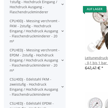
1stufig - Hochdruck Eingang /
Hochdruck Ausgang -
AUF LAGER
Flaschendruckminderer
CPLH0DJ - Messing verchromt -
FKM - 2stufig - Hochdruck
Eingang / Hochdruck Ausgang
- Flaschendruckminderer - 20
m³
CPLHEDJ - Messing verchromt -
EPDM - 2stufig - Hochdruck
Leitungsdruck
Eingang / Hochdruck Ausgang
- 0,1 bis 1 bar
- Flaschendruckminderer - 20
- Eingang G 1
641,41 €
*
m³
1/4" IG - 6 Po
- 3 m³/h - FKM
CSLH0DJ - Edelstahl FKM -
verchromt 6.0
zweistufig - Hochdruck
CPLLVDJ
Eingang / Hochdruck Ausgang
- Flaschendruckminderer
CSLHEDJ - Edelstahl EPDM -