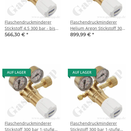
Flaschendruckminderer
Flaschendruckminderer
Stickstoff 4.5 300 bar - bis
Helium Argon Stickstoff 300
100 bar regelbar- 1-stufig -
bar 1-stufig bis 300 bar
566,30 €
*
899,99 €
*
Messing - Ausgang ohne
regelbar - HandAnschluss
Ventil KRV 6mm - GASARC
W30x2" DIN 477-5 Nr.54 -
TECH MASTER GPS421
Ausgang 10 mm KRV -
Messing 4.5 - GASARC TECH
MASTER GPS421
AUF LAGER
AUF LAGER
Flaschendruckminderer
Flaschendruckminderer
Stickstoff 300 bar 1-stufig
Stickstoff 300 bar 1-stufig