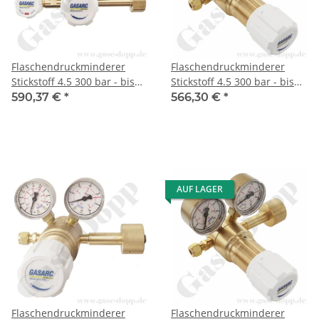
Flaschendruckminderer
Flaschendruckminderer
Stickstoff 4.5 300 bar - bis
Stickstoff 4.5 300 bar - bis
1,5 bar regelbar- 2-stufig -
20 bar regelbar - 1-stufig -
590,37 €
*
566,30 €
*
Messing - Ausgang ON / OFF
Messing - Ausgang ohne
Ventil KRV 6mm - GASARC
Ventil KRV 6mm - GASARC
TECH MASTER GPT401
TECH MASTER GPS421
AUF LAGER
Flaschendruckminderer
Flaschendruckminderer