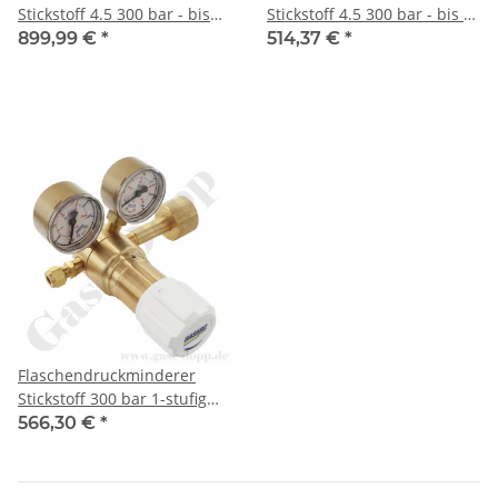
Stickstoff 4.5 300 bar - bis
Stickstoff 4.5 300 bar - bis 6
20 bar regelbar - 2-stufig -
bar regelbar- 2-stufig -
899,99 €
*
514,37 €
*
Messing - Ausgang ohne
Messing - Ausgang ohne
Ventil KRV 6mm - GASARC
Ventil KRV 6mm - GASARC
TECH MASTER GPT421
TECH MASTER GPT401
Flaschendruckminderer
Stickstoff 300 bar 1-stufig
bis 50 bar regelbar -
566,30 €
*
Anschluss W30x2" DIN 477-5
Nr.54 - Ausgang 6mm KRV -
Messing 4.5 - GASARC TECH