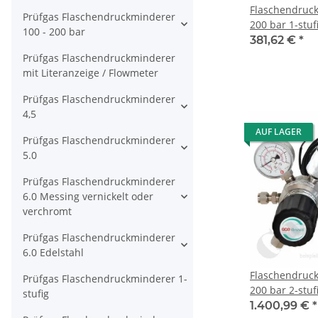
Flaschendruc
Prüfgas Flaschendruckminderer
200 bar 1-stuf
100 - 200 bar
regelbar - An
381,62 €
*
DIN 477-1 Nr.
Prüfgas Flaschendruckminderer
1/16" - Messi
mit Literanzeige / Flowmeter
TECH MASTER
Prüfgas Flaschendruckminderer
4,5
AUF LAGER
Prüfgas Flaschendruckminderer
5.0
Prüfgas Flaschendruckminderer
6.0 Messing vernickelt oder
verchromt
Prüfgas Flaschendruckminderer
6.0 Edelstahl
Flaschendruc
Prüfgas Flaschendruckminderer 1-
200 bar 2-stufi
stufig
regelbar - An
1.400,99 €
*