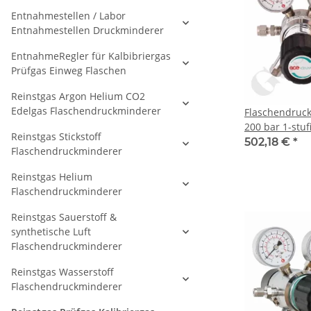
Entnahmestellen / Labor
Entnahmestellen Druckminderer
EntnahmeRegler für Kalbibriergas
Prüfgas Einweg Flaschen
Reinstgas Argon Helium CO2
Edelgas Flaschendruckminderer
Flaschendruc
200 bar 1-stuf
Reinstgas Stickstoff
regelbar - An
502,18 €
*
Flaschendruckminderer
DIN 477-1 Nr.
KRV - FKM - M
Reinstgas Helium
6.0 - GCE Dru
Flaschendruckminderer
Reinstgas Sauerstoff &
synthetische Luft
Flaschendruckminderer
Reinstgas Wasserstoff
Flaschendruckminderer