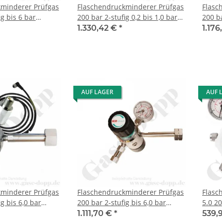
kminderer Prüfgas
Flaschendruckminderer Prüfgas
Flasc
ig bis 6 bar
200 bar 2-stufig 0,2 bis 1,0 bar
200 ba
schluss M19x1,5 LH
regelbar - Anschluss M19x1,5 LH
regel
1.330,42 €
*
1.176
14 - Ausgang RVS
DIN 477-1 Nr.14 - Ausgang 6 mm
DIN 4
ng 4.6 - GASARC
KRV mit Absperrventil - 20 m³/h
KRV -
 GPS400
- EPDM - Edelstahl 6.0 - GCE
Druva
Druva CSLHEDJ
AUF LAGER
AUF 
kminderer Prüfgas
Flaschendruckminderer Prüfgas
Flasc
g bis 6,0 bar
200 bar 2-stufig bis 6,0 bar
5.0 20
schluss M19x1,5 LH
regelbar - Anschluss M19x1,5 LH
1-stuf
1.111,70 €
*
539,