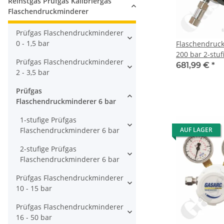
Reinstgas Prüfgas Kalibriergas
Flaschendruckminderer
Prüfgas Flaschendruckminderer
0 - 1,5 bar
Flaschendruc
200 bar 2-stufi
Prüfgas Flaschendruckminderer
regelbar - An
681,99 €
*
2 - 3,5 bar
DIN 477-1 Nr.
NPT IG - FKM 
Prüfgas
verchromt 6.0
Flaschendruckminderer 6 bar
CPLH0DJ
1-stufige Prüfgas
Flaschendruckminderer 6 bar
AUF LAGER
2-stufige Prüfgas
Flaschendruckminderer 6 bar
Prüfgas Flaschendruckminderer
10 - 15 bar
Prüfgas Flaschendruckminderer
16 - 50 bar