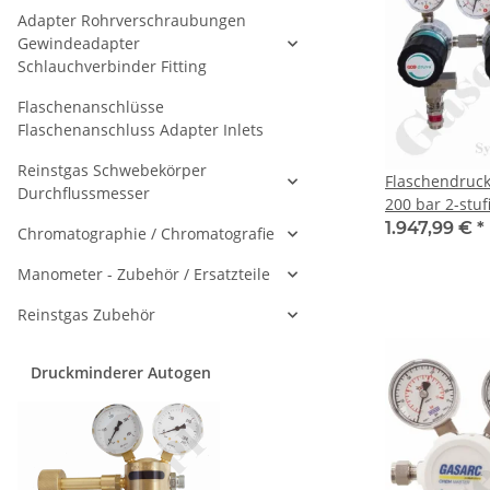
Adapter Rohrverschraubungen
Gewindeadapter
Schlauchverbinder Fitting
Flaschenanschlüsse
Flaschenanschluss Adapter Inlets
Reinstgas Schwebekörper
Flaschendruc
Durchflussmesser
200 bar 2-stuf
regelbar - An
1.947,99 €
*
Chromatographie / Chromatografie
DIN 477-1 Nr.
KRV - Sonder
Manometer - Zubehör / Ersatzteile
Edelstahl 6.0 
Reinstgas Zubehör
CSLHEDJ
Druckminderer Autogen