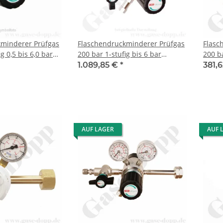
kminderer Prüfgas
Flaschendruckminderer Prüfgas
Flasc
g 0,5 bis 6,0 bar
200 bar 1-stufig bis 6 bar
200 ba
schluss M19x1,5 LH
regelbar - Anschluss M19x1,5 LH
regel
1.089,85 €
*
381,
14 - Ausgang 1/8"
DIN 477-1 Nr.14 - Ausgang 1/4"
DIN 4
- Messing
KRV mit Absperrventil - EPDM -
KRV -
 - GCE Druva
Edelstahl 6.0 - GCE Druva
TECH
CSLHESJ
AUF LAGER
AUF 