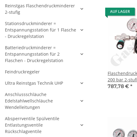
Reinstgas Flaschendruckminderer
AUF LAGER
2-stufig
Stationsdruckminderer =
Entspannungsstation für 1 Flasche
- Druckregelstation
Batteriedruckminderer =
Entspannungsstation für 2
Flaschen - Druckregelstation
Feindruckregeler
Flaschendruc
200 bar 2-stufi
Ultra Reinstgas Technik UHP
regelbar - Ha
787,78 €
*
M19x1,5 LH DI
Anschlussschläuche
Ausgang G 1/4
Edelstahlwellschläuche
Regulierventil
Wendelleitungen
verchromt 6.0
CPLH0DJ
Absperrventile Spülventile
Entlastungsventile
Rückschlagventile