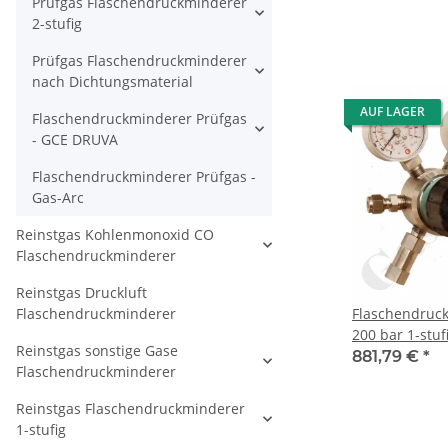
Prüfgas Flaschendruckminderer
DIN 477-1 Nr.
2-stufig
KRV - mit HD 
EPDM - 20 m³/h
Prüfgas Flaschendruckminderer
GCE Druva CS
nach Dichtungsmaterial
AUF LAGER
Flaschendruckminderer Prüfgas
- GCE DRUVA
Flaschendruckminderer Prüfgas -
Gas-Arc
Reinstgas Kohlenmonoxid CO
Flaschendruckminderer
Reinstgas Druckluft
Flaschendruckminderer
Flaschendruc
200 bar 1-stuf
Reinstgas sonstige Gase
regelbar - An
881,79 €
*
Flaschendruckminderer
DIN 477-1 Nr.
Rechts - Ausg
Reinstgas Flaschendruckminderer
EPDM - Edelsta
1-stufig
Druva CSLHES