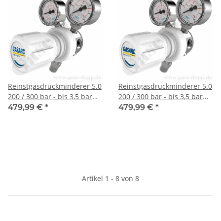
Reinstgasdruckminderer 5.0
Reinstgasdruckminderer 5.0
200 / 300 bar - bis 3,5 bar
200 / 300 bar - bis 3,5 bar
regelbar - 1-stufig - EPDM -
regelbar - 1-stufig - FKM -
479,99 €
*
479,99 €
*
Messing vernickelt - GASARC
Messing vernickelt - GASARC
LAP MASTER LGS502
LAP MASTER LGS501
Artikel 1 - 8 von 8