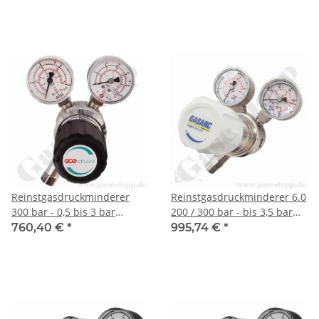
SPEC MASTER HPS600
GASARC CHEM MASTER
SGS600
Reinstgasdruckminderer
Reinstgasdruckminderer 6.0
300 bar - 0,5 bis 3 bar
200 / 300 bar - bis 3,5 bar
regelbar - 1-stufig - IN / OUT
regelbar - 1-stufig - PTFE -
760,40 €
*
995,74 €
*
NPT 1/4" IG - 6 Port -
Edelstahl - GASARC CHEM
Eingang Rechts - Edelstahl
MASTER SGS600
6.0 - GCE DruvaPUR CSLH0SJ