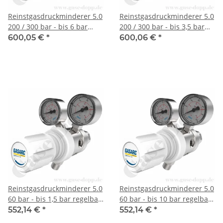
Reinstgasdruckminderer 5.0
Reinstgasdruckminderer 5.0
200 / 300 bar - bis 6 bar
200 / 300 bar - bis 3,5 bar
regelbar - 2-stufig - FKM -
regelbar - 2-stufig - FKM -
600,05 €
*
600,06 €
*
Messing vernickelt - GASARC
Messing vernickelt - GASARC
LAP MASTER LGT501
LAP MASTER LGT501
Reinstgasdruckminderer 5.0
Reinstgasdruckminderer 5.0
60 bar - bis 1,5 bar regelbar
60 bar - bis 10 bar regelbar
- 2-stufig - FKM - Messing
- 2-stufig - FKM - Messing
552,14 €
*
552,14 €
*
vernickelt - GASARC LAP
vernickelt - GASARC LAP