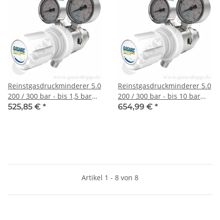
Reinstgasdruckminderer 5.0
Reinstgasdruckminderer 5.0
200 / 300 bar - bis 1,5 bar
200 / 300 bar - bis 10 bar
regelbar - 2-stufig - FKM -
regelbar - 2-stufig - FKM -
525,85 €
*
654,99 €
*
Messing vernickelt - GASARC
Messing vernickelt - GASARC
LAP MASTER LGT501
LAP MASTER LGT501
Artikel 1 - 8 von 8