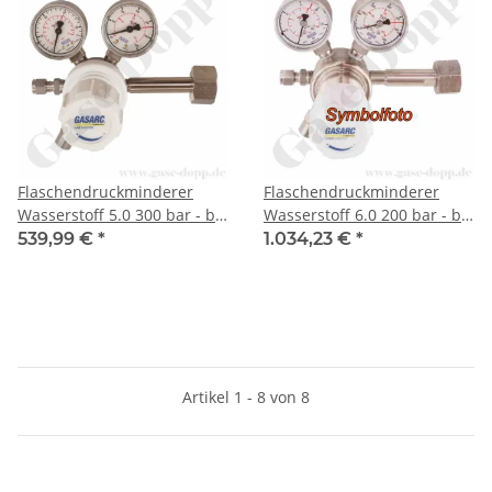
Flaschendruckminderer
Flaschendruckminderer
Wasserstoff 5.0 300 bar - bis
Wasserstoff 6.0 200 bar - bis
1,5 bar regelbar- 1-stufig -
1,5 bar regelbar- 1-stufig -
539,99 €
*
1.034,23 €
*
Messing vernickelt -
Edelstahl - Ausgang KRV
Ausgang KRV 6mm -
6mm - GASARC CHEM
GASARC LAP MASTER
MASTER SGS600
LGS501
Artikel 1 - 8 von 8