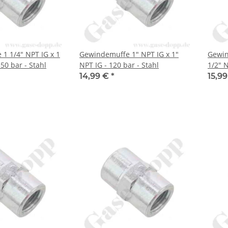
1 1/4" NPT IG x 1
Gewindemuffe 1" NPT IG x 1"
Gewin
350 bar - Stahl
NPT IG - 120 bar - Stahl
1/2" N
14,99 €
*
15,9