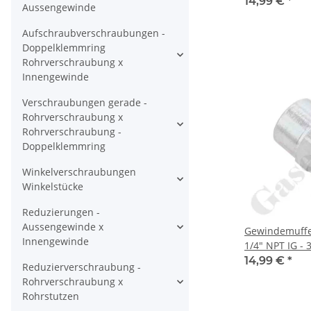
14,99 €
*
Aussengewinde
Aufschraubverschraubungen -
Doppelklemmring
Rohrverschraubung x
Innengewinde
Verschraubungen gerade -
Rohrverschraubung x
Rohrverschraubung -
Doppelklemmring
Winkelverschraubungen
Winkelstücke
Reduzierungen -
Aussengewinde x
Gewindemuffe 
Innengewinde
1/4" NPT IG - 
14,99 €
*
Reduzierverschraubung -
Rohrverschraubung x
Rohrstutzen