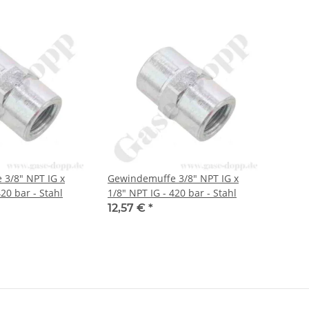
3/8" NPT IG x
Gewindemuffe 3/8" NPT IG x
420 bar - Stahl
1/8" NPT IG - 420 bar - Stahl
12,57 €
*