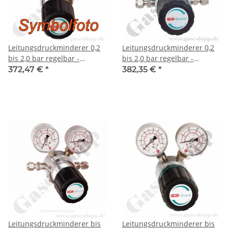
Leitungsdruckminderer 0,2
Leitungsdruckminderer 0,2
bis 2,0 bar regelbar -
bis 2,0 bar regelbar -
Eingang max. 12 bar Rechts
Eingang max. 12 bar Rechts
372,47 €
*
382,35 €
*
- 1-stufig - IN / OUT 1/8" KRV
- 1-stufig - IN / OUT 6 mm
- 6 Port - ohne
KRV - 6 Port - ohne
Sicherheitsüberdruckventil -
Sicherheitsüberdruckventil -
Messing verchromt 6.0 -
Messing verchromt 6.0 -
GCE Druva LPLLVSJ
GCE DruvaPUR
Leitungsdruckminderer bis
Leitungsdruckminderer bis