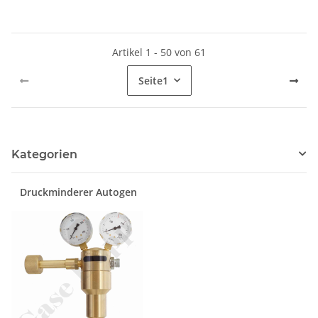
Messing verchromt 6.0 -
Messing verchromt 6.0 -
GCE Druva LPLLVDJ
GCE DruvaPUR LPLLVDJ
Artikel 1 - 50 von 61
Seite
1
Kategorien
Druckminderer Autogen