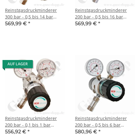
Reinstgasdruckminderer
Reinstgasdruckminderer
300 bar - 0,5 bis 14 bar
200 bar - 0,5 bis 16 bar
regelbar - 2-stufig - IN / OUT
regelbar - 2-stufig - IN / OUT
569,99 €
*
569,99 €
*
NPT 1/4" IG - 6 Port -
NPT 1/4" IG - 6 Port -
Eingang Rechts - FKM -
Eingang Rechts - FKM -
Messing verchromt 6.0 -
Messing verchromt 6.0 -
GCE Druva CPLH0DJ
GCE Druva CPLH0DJ
AUF LAGER
Reinstgasdruckminderer
Reinstgasdruckminderer
200 bar - 0,1 bis 1 bar
200 bar - 0,5 bis 6 bar
regelbar - 2-stufig - IN / OUT
regelbar - 2-stufig - IN / OUT
556,92 €
*
580,96 €
*
NPT 1/4" IG - 6 Port -
NPT 1/4" IG - 6 Port -