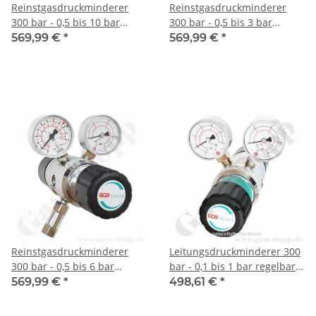
Reinstgasdruckminderer
Reinstgasdruckminderer
300 bar - 0,5 bis 10 bar
300 bar - 0,5 bis 3 bar
regelbar - 2-stufig - IN / OUT
regelbar - 2-stufig - IN / OUT
569,99 €
*
569,99 €
*
NPT 1/4" IG - 6 Port -
NPT 1/4" IG - 6 Port -
Eingang Rechts - Messing
Eingang Rechts - 20 m³/h -
verchromt 6.0 - GCE Druva
Messing verchromt 6.0 -
CPLH0DJ
GCE Druva CPLH0DJ
Reinstgasdruckminderer
Leitungsdruckminderer 300
300 bar - 0,5 bis 6 bar
bar - 0,1 bis 1 bar regelbar -
regelbar - 2-stufig - IN / OUT
2-stufig - IN / OUT NPT 1/4"
569,99 €
*
498,61 €
*
NPT 1/4" IG - 6 Port -
IG - 6 Port - Eingang Rechts -
Eingang Rechts - Messing
3 m³/h - ohne