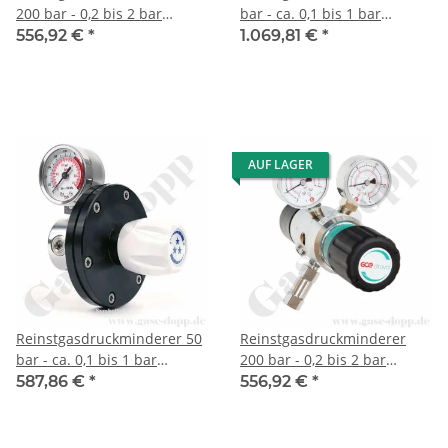
200 bar - 0,2 bis 2 bar
bar - ca. 0,1 bis 1 bar
regelbar - 2-stufig - IN / OUT
regelbar - 1-stufig - IN / OUT
556,92 €
*
1.069,81 €
*
NPT 1/4" IG - 6 Port -
NPT 1/4" IG - 6 Port -
Eingang Rechts - 3 m³/h -
Eingang Rechts - 0,5 m³/h -
EPDM - Messing verchromt
EPDM - Edelstahl 6.0 -
6.0 - GCE Druva CPLLEDJ
Rotarex S 20-0,1
AUF LAGER
Reinstgasdruckminderer 50
Reinstgasdruckminderer
bar - ca. 0,1 bis 1 bar
200 bar - 0,2 bis 2 bar
regelbar - 1-stufig - IN / OUT
regelbar - 2-stufig - IN / OUT
587,86 €
*
556,92 €
*
NPT 1/4" IG - 6 Port -
NPT 1/4" IG - 6 Port -
Eingang Rechts - 0,5 m³/h -
Eingang Rechts - 3 m³/h -
EPDM - Messing verchromt
FKM - Messing verchromt