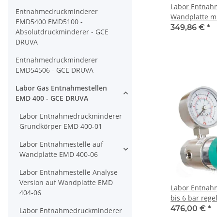
Labor Entnahm
Entnahmedruckminderer
Wandplatte mi
EMD5400 EMD5100 -
Eingang - max.
349,86 €
*
Absolutdruckminderer - GCE
bis 4,0 bar re
DRUVA
1/4" NPT IG o
NPT IG unten 
Entnahmedruckminderer
verchromt 6.0
EMD54506 - GCE DRUVA
PLCMVBCWMS
Labor Gas Entnahmestellen
EMD 400 - GCE DRUVA
Labor Entnahmedruckminderer
Grundkörper EMD 400-01
Labor Entnahmestelle auf
Wandplatte EMD 400-06
Labor Entnahmestelle Analyse
Version auf Wandplatte EMD
Labor Entnah
404-06
bis 6 bar reg
- Eingangsdru
476,00 €
*
Labor Entnahmedruckminderer