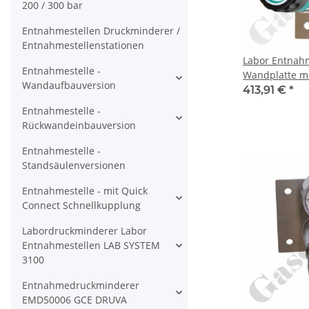
200 / 300 bar
Entnahmestellen Druckminderer /
Entnahmestellenstationen
Labor Entnahm
Entnahmestelle -
Wandplatte mi
Wandaufbauversion
40 bar - 0,2 - 
413,91 €
*
Eingang G 1/4"
Entnahmestelle -
Ausgang G 1/4
Rückwandeinbauversion
- Messing ver
DRUVA EMD 4
Entnahmestelle -
Standsäulenversionen
Entnahmestelle - mit Quick
Connect Schnellkupplung
Labordruckminderer Labor
Entnahmestellen LAB SYSTEM
3100
Entnahmedruckminderer
EMD50006 GCE DRUVA