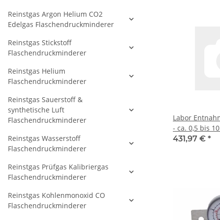
PLCMVBCWMS
Reinstgas Argon Helium CO2
Edelgas Flaschendruckminderer
Reinstgas Stickstoff
Flaschendruckminderer
Reinstgas Helium
Flaschendruckminderer
Reinstgas Sauerstoff &
synthetische Luft
Labor Entnah
Flaschendruckminderer
- ca. 0,5 bis 1
Reinstgas Wasserstoff
Eingangsdruck
431,97 €
*
Flaschendruckminderer
Grundkörper m
im Eingang - 
Reinstgas Prüfgas Kalibriergas
Ausgang - Ein
Flaschendruckminderer
Ausgang 1/4" 
Messing verch
Reinstgas Kohlenmonoxid CO
Druva PLCMV
Flaschendruckminderer