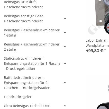
Reinstgas Druckluft
Flaschendruckminderer
Reinstgas sonstige Gase
Flaschendruckminderer
Reinstgas Flaschendruckminderer
1-stufig
Labor Entnahm
Reinstgas Flaschendruckminderer
Wandplatte mi
2-stufig
40 bar - 1,0 - 
499,80 €
*
Eingang G 1/4"
Stationsdruckminderer =
Ausgang G 1/4
Entspannungsstation für 1 Flasche
Messing verch
- Druckregelstation
DRUVA EMD 4
Batteriedruckminderer =
Entspannungsstation für 2
Flaschen - Druckregelstation
Feindruckregeler
Ultra Reinstgas Technik UHP