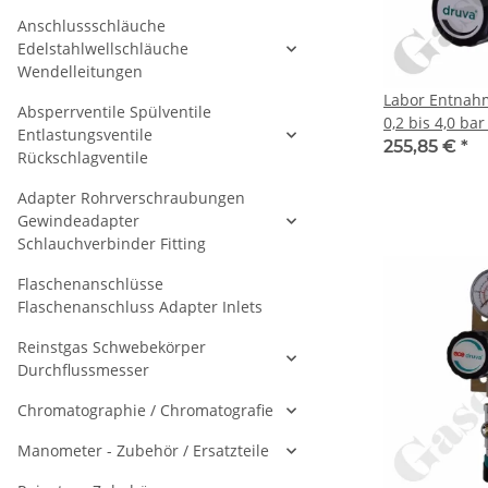
Anschlussschläuche
Edelstahlwellschläuche
Wendelleitungen
Labor Entnah
Absperrventile Spülventile
0,2 bis 4,0 bar
Entlastungsventile
Grundkörper -
255,85 €
*
Rückschlagventile
max. 50 bar - 
hinten Ausgan
Adapter Rohrverschraubungen
FKM - Messing
Gewindeadapter
GCE Druva P
Schlauchverbinder Fitting
Flaschenanschlüsse
Flaschenanschluss Adapter Inlets
Reinstgas Schwebekörper
Durchflussmesser
Chromatographie / Chromatografie
Manometer - Zubehör / Ersatzteile