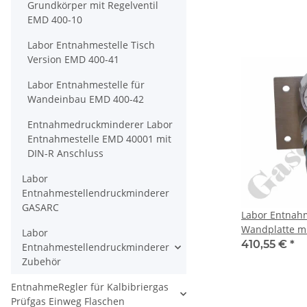
Eingang G 3/8
Grundkörper mit Regelventil
1/4" NPT IG un
EMD 400-10
FFKM - Edelsta
Labor Entnahmestelle Tisch
PLCMKSS
Version EMD 400-41
Labor Entnahmestelle für
Wandeinbau EMD 400-42
Entnahmedruckminderer Labor
Entnahmestelle EMD 40001 mit
DIN-R Anschluss
Labor
Entnahmestellendruckminderer
GASARC
Labor Entnahm
Wandplatte mi
Labor
Eingang - max.
410,55 €
*
Entnahmestellendruckminderer
bis 4,0 bar re
Zubehör
mm KRV oben 
EntnahmeRegler für Kalbibriergas
KRV unten - F
Prüfgas Einweg Flaschen
verchromt 6.0