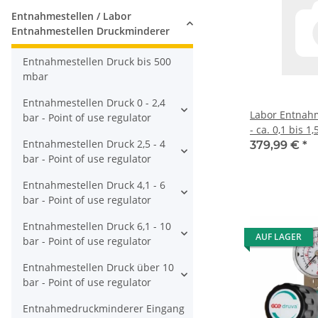
Entnahmestellen / Labor
Entnahmestellen Druckminderer
Entnahmestellen Druck bis 500
mbar
Entnahmestellen Druck 0 - 2,4
Labor Entnah
bar - Point of use regulator
- ca. 0,1 bis 1
Entnahmestellen Druck 2,5 - 4
Eingangsdruck
379,99 €
*
bar - Point of use regulator
Grundkörper m
im Eingang - 
Entnahmestellen Druck 4,1 - 6
hinten Ausgan
bar - Point of use regulator
- FKM - Messi
GCE Druva P
Entnahmestellen Druck 6,1 - 10
AUF LAGER
bar - Point of use regulator
Entnahmestellen Druck über 10
bar - Point of use regulator
Entnahmedruckminderer Eingang