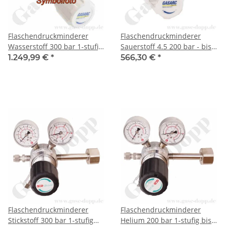
Flaschendruckminderer
Flaschendruckminderer
Wasserstoff 300 bar 1-stufig
Sauerstoff 4.5 200 bar - bis
bis 50 bar regelbar -
50 bar regelbar - 1-stufig -
1.249,99 €
*
566,30 €
*
Anschluss W30x2 LH DIN
Messing - Anschluss G 5/8"
477-5 Nr.57 - Ausgang 6 mm
AG BS341 No.3 - Ausgang G
KRV - FKM - Edelstahl 6.0 -
3/8" AG - GASARC TECH
GASARC CHEM MASTER
MASTER GPS421
SGS621
Flaschendruckminderer
Flaschendruckminderer
Stickstoff 300 bar 1-stufig
Helium 200 bar 1-stufig bis