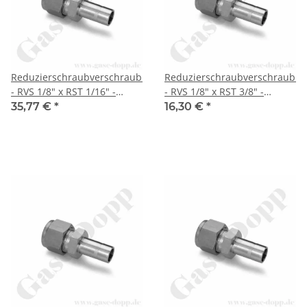
Reduzierschraubverschraubung
Reduzierschraubverschraubu
- RVS 1/8" x RST 1/16" -
- RVS 1/8" x RST 3/8" -
Doppelklemmring
Doppelklemmring
35,77 €
*
16,30 €
*
Rohrverschraubung (RVS)
Rohrverschraubung (RVS)
zöllig auf Rohrstutzen (RST)
zöllig auf Rohrstutzen (RST)
zöllig - Edelstahl - HAM-LET
zöllig - Edelstahl - HAM-LET