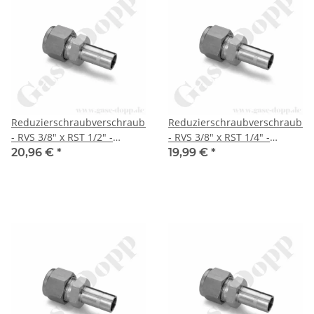
Reduzierschraubverschraubung
Reduzierschraubverschraubu
- RVS 3/8" x RST 1/2" -
- RVS 3/8" x RST 1/4" -
Doppelklemmring
Doppelklemmring
20,96 €
*
19,99 €
*
Rohrverschraubung (RVS)
Rohrverschraubung (RVS)
zöllig auf Rohrstutzen (RST)
zöllig auf Rohrstutzen (RST)
zöllig - Edelstahl - HAM-LET
zöllig - Edelstahl - HAM-LET