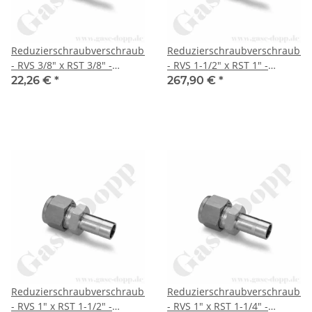
Reduzierschraubverschraubung
Reduzierschraubverschraubu
- RVS 3/8" x RST 3/8" -
- RVS 1-1/2" x RST 1" -
Doppelklemmring
Doppelklemmring
22,26 €
*
267,90 €
*
Rohrverschraubung (RVS)
Rohrverschraubung (RVS)
zöllig auf Rohrstutzen (RST)
zöllig auf Rohrstutzen (RST)
zöllig - Edelstahl - HAM-LET
zöllig - Edelstahl - HAM-LET
Reduzierschraubverschraubung
Reduzierschraubverschraubu
- RVS 1" x RST 1-1/2" -
- RVS 1" x RST 1-1/4" -