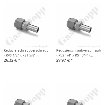
Reduzierschraubverschraubung
Reduzierschraubverschraubu
- RVS 1/2" x RST 5/8" -
- RVS 1/4" x RST 3/4" -
Doppelklemmring
Doppelklemmring
26,32 €
*
27,97 €
*
Rohrverschraubung (RVS)
Rohrverschraubung (RVS)
zöllig auf Rohrstutzen (RST)
zöllig auf Rohrstutzen (RST)
zöllig - Edelstahl - HAM-LET
zöllig - Edelstahl - HAM-LET