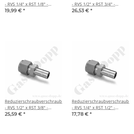
- RVS 1/4" x RST 1/8" -
- RVS 1/2" x RST 3/4" -
Doppelklemmring
Doppelklemmring
19,99 €
*
26,53 €
*
Rohrverschraubung (RVS)
Rohrverschraubung (RVS)
zöllig auf Rohrstutzen (RST)
zöllig auf Rohrstutzen (RST)
zöllig - Edelstahl - HAM-LET
zöllig - Edelstahl - HAM-LET
Reduzierschraubverschraubung
Reduzierschraubverschraubu
- RVS 1/2" x RST 3/8" -
- RVS 1/4" x RST 1/2" -
Doppelklemmring
Doppelklemmring
25,59 €
*
17,78 €
*
Rohrverschraubung (RVS)
Rohrverschraubung (RVS)
zöllig auf Rohrstutzen (RST)
zöllig auf Rohrstutzen (RST)
zöllig - Edelstahl - HAM-LET
zöllig - Edelstahl - HAM-LET