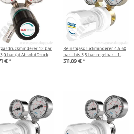
tgasdruckminderer 12 bar
Reinstgasdruckminderer 4.5 60
- 3,0 bar (a) AbsolutDruck
bar - bis 3,5 bar regelbar - 1-
bar - vakuumtauglich - 1-
stufig - PTFE - Messing - GASARC
71 €
*
311,89 €
*
 - IN / OUT 1/4" NPT IG -
TECH MASTER GPS400
 Messing verchromt 6.0 -
ruva CPLAVSJ