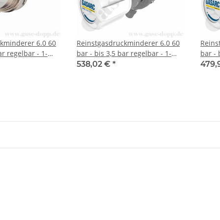
kminderer 6.0 60
Reinstgasdruckminderer 6.0 60
Reins
ar regelbar - 1-
bar - bis 3,5 bar regelbar - 1-
bar - 
 Edelstahl -
stufig - PTFE - Messing vernickelt
stufi
538,02 €
*
479,
 MASTER SGS600
- GASARC SPEC MASTER HPS600
verni
LGS5