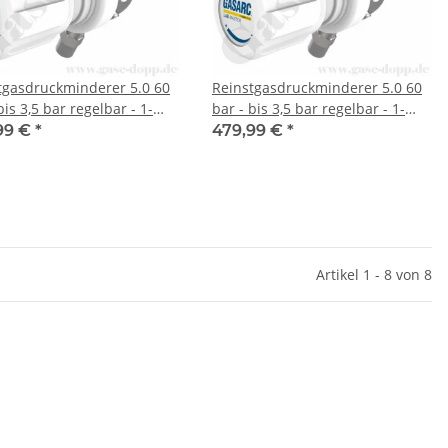
tgasdruckminderer 5.0 60
Reinstgasdruckminderer 5.0 60
bis 3,5 bar regelbar - 1-
bar - bis 3,5 bar regelbar - 1-
g - EPDM - Messing
stufig - FKM - Messing vernickelt
99 €
*
479,99 €
*
ckelt - GASARC LAP MASTER
- GASARC LAP MASTER LGS501
02
Artikel 1 - 8 von 8