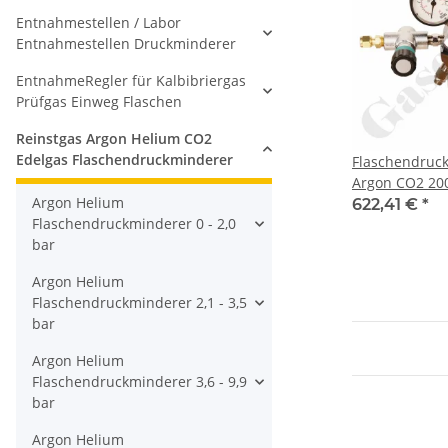
Entnahmestellen / Labor
Entnahmestellen Druckminderer
EntnahmeRegler für Kalbibriergas
Prüfgas Einweg Flaschen
Reinstgas Argon Helium CO2
Edelgas Flaschendruckminderer
Flaschendruc
Argon CO2 200 
Argon Helium
10 bar regelba
622,41 €
*
Flaschendruckminderer 0 - 2,0
W21,8x1/14" D
bar
Ausgang 6 mm
Absperrventil
Argon Helium
verchromt 5.0
Flaschendruckminderer 2,1 - 3,5
FMD2321 Artik
bar
lieferbar
Argon Helium
Flaschendruckminderer 3,6 - 9,9
bar
Argon Helium