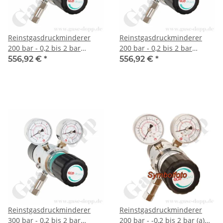
Reinstgasdruckminderer
Reinstgasdruckminderer
200 bar - 0,2 bis 2 bar
200 bar - 0,2 bis 2 bar
regelbar - 2-stufig - IN / OUT
regelbar - 2-stufig - IN / OUT
556,92 €
*
556,92 €
*
NPT 1/4" IG - 6 Port -
NPT 1/4" IG - 6 Port -
Eingang Rechts - 3 m³/h -
Eingang Rechts - 3 m³/h -
EPDM - Messing verchromt
FKM - Messing verchromt
6.0 - GCE Druva CPLLEDJ
6.0 - GCE DruvaPUR CPLLVDJ
Reinstgasdruckminderer
Reinstgasdruckminderer
300 bar - 0,2 bis 2 bar
200 bar - -0,2 bis 2 bar (a)