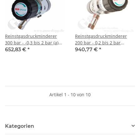
Reinstgasdruckminderer
Reinstgasdruckminderer
300 bar - -0,3 bis 2 bar (a)
200 bar - 0,2 bis 2 bar
AbsolutDruck regelbar -
regelbar - 2-stufig - IN / OUT
652,83 €
*
940,77 €
*
vakuumtauglich - 2-stufig -
NPT 1/4" IG - 6 Port -
IN / OUT NPT 1/4" IG - 6 Port
Eingang Rechts - EPDM - 3
- Eingang Rechts - FKM -
m³/h - Edelstahl 6.0 - GCE
Messing verchromt 6.0 -
Druva CSLLEDJ
GCE Druva CPLAVDJ
Artikel 1 - 10 von 10
Kategorien