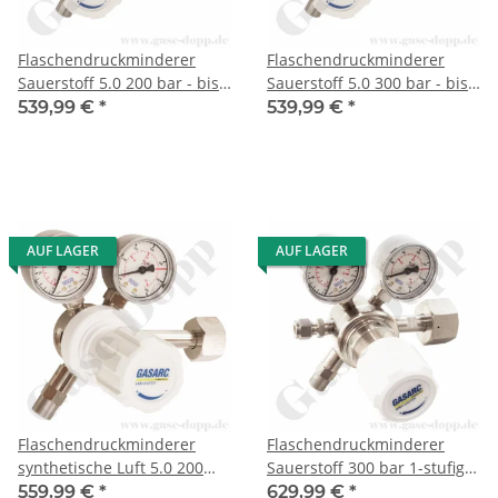
Flaschendruckminderer
Flaschendruckminderer
Sauerstoff 5.0 200 bar - bis
Sauerstoff 5.0 300 bar - bis
10 bar regelbar - 1-stufig -
10 bar regelbar - 1-stufig -
539,99 €
*
539,99 €
*
Messing vernickelt -
Messing vernickelt -
Ausgang KRV 6mm -
Ausgang KRV 6mm -
GASARC LAP MASTER
GASARC LAP MASTER
LGS501
LGS501
AUF LAGER
AUF LAGER
Flaschendruckminderer
Flaschendruckminderer
synthetische Luft 5.0 200
Sauerstoff 300 bar 1-stufig
bar DIN 477 Nr.9 - bis 10
bis 10 bar regelbar -
559,99 €
*
629,99 €
*