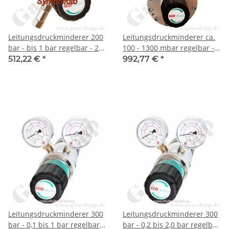
Leitungsdruckminderer 200
Leitungsdruckminderer ca.
bar - bis 1 bar regelbar - 2-
100 - 1300 mbar regelbar -
stufig - IN / OUT NPT 1/4" IG
Eingang max. 12 bar Rechts
512,22 €
*
992,77 €
*
- 6 Port - Eingang Rechts -
- 1-stufig - IN / OUT 1/4" NPT
20 m³/h - ohne
IG - 4 Port -
Sicherheitsüberdruckventil -
Sicherheitsüberdruckventil -
Messing verchromt 6.0 -
Messing verchromt 6.0 -
GCE Druva LPLH0DJ
GCE Druva LPBPVSF
Leitungsdruckminderer 300
Leitungsdruckminderer 300
bar - 0,1 bis 1 bar regelbar -
bar - 0,2 bis 2,0 bar regelbar