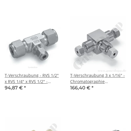
Edelstahl - HAM-LET
HAM-LET
T-Verschraubung - RVS 1/2"
T-Verschraubung 3 x 1/16" -
x RVS 1/4" x RVS 1/2" -
Chromatographie
Doppelklemmring
Verschraubung - Edelstahl -
94,87 €
*
166,40 €
*
Rohrverschraubung (RVS)
HAM-LET
zöllig T-Stück reduziert -
Edelstahl - HAM-LET