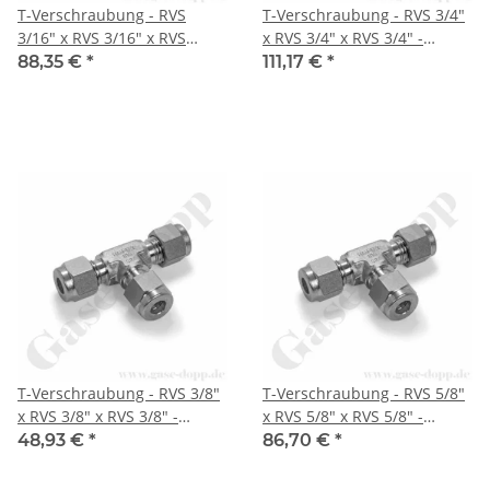
T-Verschraubung - RVS
T-Verschraubung - RVS 3/4"
3/16" x RVS 3/16" x RVS
x RVS 3/4" x RVS 3/4" -
3/16" - Doppelklemmring
Doppelklemmring
88,35 €
*
111,17 €
*
Rohrverschraubung (RVS)
Rohrverschraubung (RVS)
zöllig T-Stück - Edelstahl -
zöllig T-Stück - Edelstahl -
HAM-LET
HAM-LET
T-Verschraubung - RVS 3/8"
T-Verschraubung - RVS 5/8"
x RVS 3/8" x RVS 3/8" -
x RVS 5/8" x RVS 5/8" -
Doppelklemmring
Doppelklemmring
48,93 €
*
86,70 €
*
Rohrverschraubung (RVS)
Rohrverschraubung (RVS)
zöllig T-Stück - 350 bar -
zöllig T-Stück - Edelstahl -