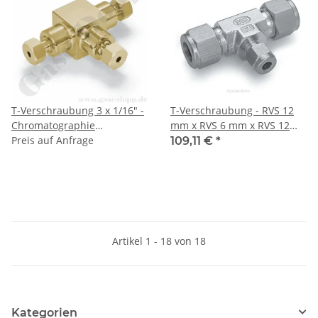
T-Verschraubung 3 x 1/16" -
T-Verschraubung - RVS 12
Chromatographie
mm x RVS 6 mm x RVS 12
Verschraubung - Messing -
Preis auf Anfrage
mm - Doppelklemmring
109,11 €
*
HAM-LET
Rohrverschraubung (RVS) T-
Stück reduziert - Edelstahl -
HAM-LET
Artikel 1 - 18 von 18
Kategorien