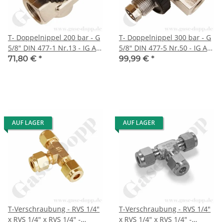
T- Doppelnippel 200 bar - G
T- Doppelnippel 300 bar - G
5/8" DIN 477-1 Nr.13 - IG AG
5/8" DIN 477-5 Nr.50 - IG AG
IG - Druckluft Atemluft T-
IG - Druckluft Atemluft T-
71,80 €
*
99,99 €
*
Stück / Doppelabzweigstück
Stück / Doppelabzweigstück
- Messing vernickelt
- Messing vernickelt
AUF LAGER
AUF LAGER
T-Verschraubung - RVS 1/4"
T-Verschraubung - RVS 1/4"
x RVS 1/4" x RVS 1/4" -
x RVS 1/4" x RVS 1/4" -