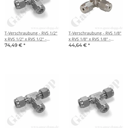
T-Verschraubung - RVS 1/2"
T-Verschraubung - RVS 1/8"
x RVS 1/2" x RVS 1/2" -
x RVS 1/8" x RVS 1/8" -
Doppelklemmring
Doppelklemmring
74,49 €
*
44,64 €
*
Rohrverschraubung (RVS)
Rohrverschraubung (RVS)
zöllig T-Stück - Edelstahl -
zöllig T-Stück - Edelstahl -
HAM-LET
HAM-LET