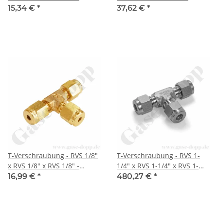
Doppelklemmring
Doppelklemmring
15,34 €
*
37,62 €
*
Rohrverschraubung (RVS)
Rohrverschraubung (RVS)
zöllig T-Stück - Messing -
zöllig T-Stück - Edelstahl -
HAM-LET
HAM-LET
T-Verschraubung - RVS 1/8"
T-Verschraubung - RVS 1-
x RVS 1/8" x RVS 1/8" -
1/4" x RVS 1-1/4" x RVS 1-
Doppelklemmring
1/4" - Doppelklemmring
16,99 €
*
480,27 €
*
Rohrverschraubung (RVS)
Rohrverschraubung (RVS)
zöllig T-Stück - Messing -
zöllig T-Stück - Edelstahl -
HAM-LET
HAM-LET