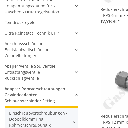
Entspannungsstation für 2
Reduzierschr
Flaschen - Druckregelstation
- RVS 6 mm x R
Doppelklemmr
17,78 €
*
Feindruckregeler
Rohrverschra
Ultra Reinstgas Technik UHP
metrisch auf 
zöllig - Edels
Anschlussschläuche
Edelstahlwellschläuche
Wendelleitungen
Absperrventile Spülventile
Entlastungsventile
Rückschlagventile
Adapter Rohrverschraubungen
Gewindeadapter
Schlauchverbinder Fitting
Einschraubverschraubungen -
Reduzierschr
Doppelklemmring
- RVS 12 mm x 
Rohrverschraubung x