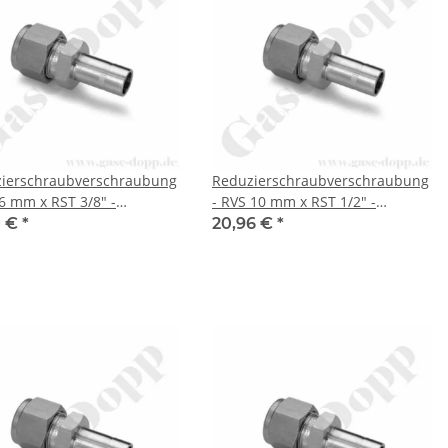
ierschraubverschraubung
Reduzierschraubverschraubung
 6 mm x RST 3/8" -
- RVS 10 mm x RST 1/2" -
lklemmring
Doppelklemmring
0 €
*
20,96 €
*
erschraubung (RVS)
Rohrverschraubung (RVS)
sch auf Rohrstutzen (RST)
metrisch auf Rohrstutzen (RST)
 - Edelstahl - HAM-LET
zöllig - Edelstahl - HAM-LET