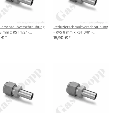
ierschraubverschraubung
Reduzierschraubverschraubung
 8 mm x RST 1/2" -
- RVS 8 mm x RST 3/8" -
lklemmring
Doppelklemmring
0 €
*
15,90 €
*
erschraubung (RVS)
Rohrverschraubung (RVS)
sch auf Rohrstutzen (RST)
metrisch auf Rohrstutzen (RST)
 - Edelstahl - HAM-LET
zöllig - Edelstahl - HAM-LET