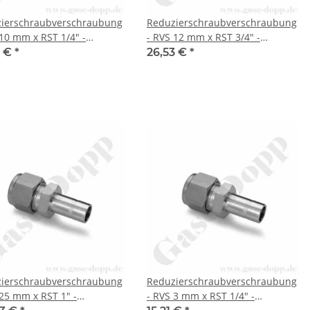
ierschraubverschraubung
Reduzierschraubverschraubung
 10 mm x RST 1/4" -
- RVS 12 mm x RST 3/4" -
lklemmring
Doppelklemmring
9 €
*
26,53 €
*
erschraubung (RVS)
Rohrverschraubung (RVS)
sch auf Rohrstutzen (RST)
metrisch auf Rohrstutzen (RST)
 - Edelstahl - HAM-LET
zöllig - Edelstahl - HAM-LET
ierschraubverschraubung
Reduzierschraubverschraubung
 25 mm x RST 1" -
- RVS 3 mm x RST 1/4" -