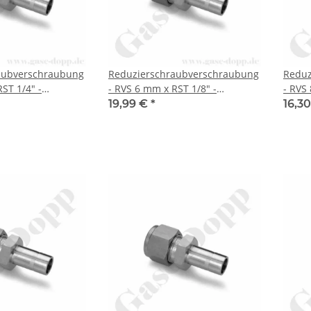
aubverschraubung
Reduzierschraubverschraubung
Reduz
ST 1/4" -
- RVS 6 mm x RST 1/8" -
- RVS
ing
Doppelklemmring
Doppe
19,99 €
*
16,3
ubung (RVS)
Rohrverschraubung (RVS)
Rohrv
Rohrstutzen (RST)
metrisch auf Rohrstutzen (RST)
metri
tahl - HAM-LET
zöllig - Edelstahl - HAM-LET
zöllig