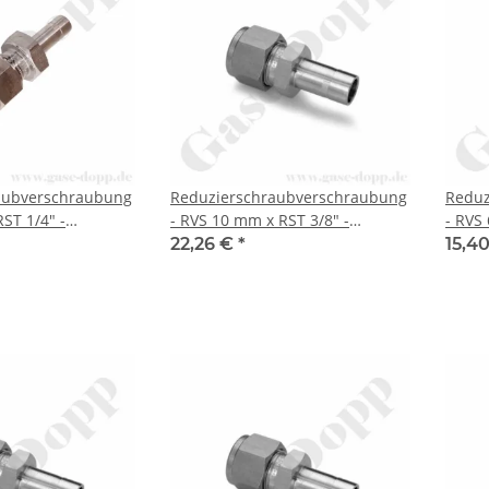
aubverschraubung
Reduzierschraubverschraubung
Reduz
ST 1/4" -
- RVS 10 mm x RST 3/8" -
- RVS
ing
Doppelklemmring
Doppe
22,26 €
*
15,4
ubung (RVS)
Rohrverschraubung (RVS)
Rohrv
Rohrstutzen (RST)
metrisch auf Rohrstutzen (RST)
metri
tahl - HAM-LET
zöllig - Edelstahl - HAM-LET
zöllig