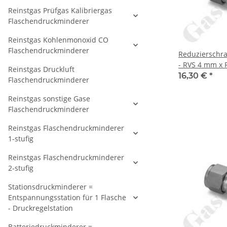
Reinstgas Prüfgas Kalibriergas
Flaschendruckminderer
Reinstgas Kohlenmonoxid CO
Flaschendruckminderer
Reduzierschr
- RVS 4 mm x R
Reinstgas Druckluft
Doppelklemmr
16,30 €
*
Flaschendruckminderer
Rohrverschra
metrisch auf 
Reinstgas sonstige Gase
zöllig - Edels
Flaschendruckminderer
Reinstgas Flaschendruckminderer
1-stufig
Reinstgas Flaschendruckminderer
2-stufig
Stationsdruckminderer =
Entspannungsstation für 1 Flasche
- Druckregelstation
Batteriedruckminderer =