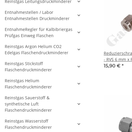
Reinstgas Leitungsdruckminderer
Entnahmestellen / Labor
Entnahmestellen Druckminderer
EntnahmeRegler für Kalbibriergas
Prüfgas Einweg Flaschen
Reinstgas Argon Helium CO2
Edelgas Flaschendruckminderer
Reduzierschr
- RVS 6 mm x R
Reinstgas Stickstoff
Doppelklemmr
15,90 €
*
Flaschendruckminderer
Rohrverschra
metrisch auf 
Reinstgas Helium
zöllig - Edels
Flaschendruckminderer
Reinstgas Sauerstoff &
synthetische Luft
Flaschendruckminderer
Reinstgas Wasserstoff
Flaschendruckminderer