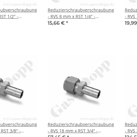
aubverschraubung
Reduzierschraubverschraubung
Reduz
ST 1/2" -
- RVS 8 mm x RST 1/4" -
- RVS
ing
Doppelklemmring
Doppe
15,66 €
*
19,9
ubung (RVS)
Rohrverschraubung (RVS)
Rohrv
Rohrstutzen (RST)
metrisch auf Rohrstutzen (RST)
metri
tahl - HAM-LET
zöllig - Edelstahl - HAM-LET
zöllig
aubverschraubung
Reduzierschraubverschraubung
Reduz
RST 3/8" -
- RVS 18 mm x RST 3/4" -
- RVS