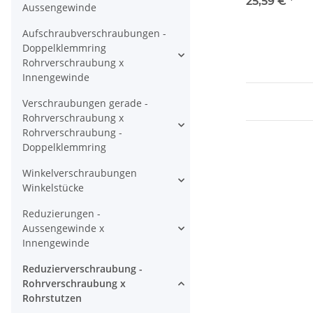
Doppelklemmr
25,59 €
*
Aussengewinde
Rohrverschra
metrisch auf 
Aufschraubverschraubungen -
zöllig - Edels
Doppelklemmring
Rohrverschraubung x
Innengewinde
Verschraubungen gerade -
Rohrverschraubung x
Rohrverschraubung -
Doppelklemmring
Winkelverschraubungen
Winkelstücke
Reduzierungen -
Aussengewinde x
Innengewinde
Reduzierverschraubung -
Rohrverschraubung x
Rohrstutzen