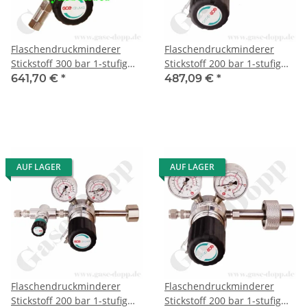
Flaschendruckminderer
Flaschendruckminderer
Stickstoff 300 bar 1-stufig
Stickstoff 200 bar 1-stufig
bis 10 bar regelbar -
bis 10 bar regelbar -
641,70 €
*
487,09 €
*
Anschluss W30x2" DIN 477-5
Anschluss W24,32x1/14" DIN
Nr.54 - Ausgang 1/4" NPT IG
477-1 Nr.10 - Ausgang 6 mm
- Messing verchromt 6.0 -
KRV - Messing verchromt 6.0
GCE Druva CPLH0SJ
- GCE Druva
AUF LAGER
AUF LAGER
Flaschendruckminderer
Flaschendruckminderer
Stickstoff 200 bar 1-stufig
Stickstoff 200 bar 1-stufig