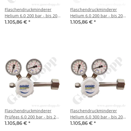
Flaschendruckminderer
Flaschendruckminderer
Helium 6.0 200 bar - bis 20
Helium 6.0 200 bar - bis 20
bar regelbar - 1-stufig -
bar regelbar - 1-stufig -
1.105,86 €
*
1.105,86 €
*
Messing vernickelt -
Messing vernickelt -
Ausgang 1/8" KRV - GASARC
Ausgang KRV 6mm -
SPEC MASTER HPS621
GASARC SPEC MASTER
HPS621
Flaschendruckminderer
Flaschendruckminderer
Prüfgas 6.0 200 bar - bis 20
Helium 6.0 300 bar - bis 20
bar regelbar - 1-stufig -
bar regelbar - 1-stufig -
1.105,86 €
*
1.105,86 €
*
Messing vernickelt -
Messing vernickelt -