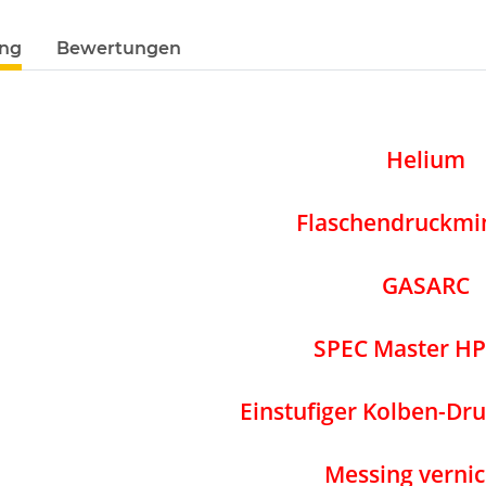
ung
Bewertungen
Helium
Flaschendruckmi
GASARC
SPEC Master H
Einstufiger Kolben-Dr
Messing vernic