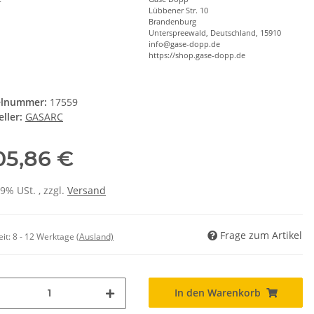
Lübbener Str. 10
Brandenburg
Unterspreewald, Deutschland, 15910
info@gase-dopp.de
https://shop.gase-dopp.de
elnummer:
17559
ller:
GASARC
105,86 €
19% USt. , zzgl.
Versand
Frage zum Artikel
eit:
8 - 12 Werktage
(Ausland)
In den Warenkorb