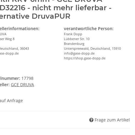
32216 - nicht mehr lieferbar -
ternative DruvaPUR
ellerinformationen:
verantwortliche Person:
RUVA
Frank Dopp
ser Weg 8
Lübbener Str. 10
Brandenburg
Deutschland, 36043
Unterspreewald, Deutschland, 15910
ase-dopp.de
info@gase-dopp.de
https://shop.gase-dopp.de
elnummer:
17798
ller:
GCE DRUVA
 auf Anfrage
Frage zum Artikel