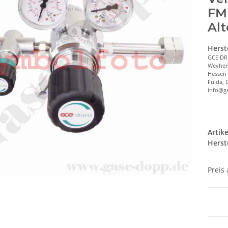
FMD
Al
Herst
GCE D
Weyher
Hessen
Fulda, 
info@g
Artik
Herste
Preis