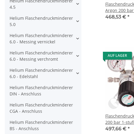
Helium Flaschendruckminderer
Flaschendruc
4.5
Argon 200 bar 1-stufig bis 200
bar regelbar -
468,53 €
*
Helium Flaschendruckminderer
SechskantAnsc
5.0
W21,8x1/14" DI
Helium Flaschendruckminderer
Ausgang 6mm 
6.0 - Messing vernickel
Sicherheitsübe
Messing verch
Helium Flaschendruckminderer
Druva CPLH0S
AUF LAGER
6.0 - Messing verchromt
Helium Flaschendruckminderer
6.0 - Edelstahl
Helium Flaschendruckminderer
DIN - Anschluss
Helium Flaschendruckminderer
CGA - Anschluss
Flaschendruc
Helium Flaschendruckminderer
200 bar 1-stuf
BS - Anschluss
regelbar - An
497,66 €
*