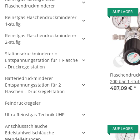
CSLH0SJ
Flaschendruckminderer
AUF LAGER
Reinstgas Flaschendruckminderer
1-stufig
Reinstgas Flaschendruckminderer
2-stufig
Stationsdruckminderer =
Entspannungsstation für 1 Flasche
- Druckregelstation
Flaschendruc
Batteriedruckminderer =
200 bar 1-stuf
Entspannungsstation für 2
regelbar - An
487,09 €
*
Flaschen - Druckregelstation
W21,8x1/14" D
Ausgang 6 mm
Feindruckregeler
verchromt 6.0
Ultra Reinstgas Technik UHP
Anschlussschläuche
AUF LAGER
Edelstahlwellschläuche
Wendelleitungen