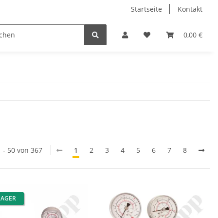
Startseite
Kontakt
0,00 €
1 - 50 von 367
1
2
3
4
5
6
7
8
LAGER