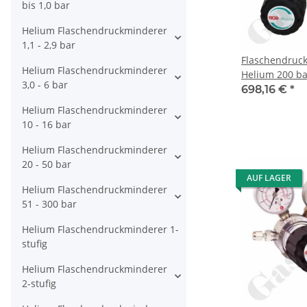
bis 1,0 bar
Helium Flaschendruckminderer
1,1 - 2,9 bar
Flaschendruc
Helium Flaschendruckminderer
Helium 200 bar
3,0 - 6 bar
bar regelbar 
698,16 €
*
W21,8x1/14" D
Helium Flaschendruckminderer
Ausgang 1/4" N
10 - 16 bar
Messing verch
Druva CPLH0D
Helium Flaschendruckminderer
20 - 50 bar
AUF LAGER
Helium Flaschendruckminderer
51 - 300 bar
Helium Flaschendruckminderer 1-
stufig
Helium Flaschendruckminderer
2-stufig