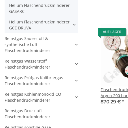
W21,8x1/14" D
Helium Flaschendruckminderer
Ausgang 6 mm
GASARC
verchromt 6.0
CPLH0SJ
Helium Flaschendruckminderer
GCE DRUVA
AUF LAGER
Reinstgas Sauerstoff &
synthetische Luft
Flaschendruckminderer
Reinstgas Wasserstoff
Flaschendruckminderer
Reinstgas Prüfgas Kalibriergas
Flaschendruckminderer
Flaschendruc
Reinstgas Kohlenmonoxid CO
Argon 200 bar 
Flaschendruckminderer
bar regelbar 
870,29 €
*
W21,8x1/14" Ü
Reinstgas Druckluft
- Ausgang 1/4
Flaschendruckminderer
Sicherheitsübe
Edelstahl 6.0 
Reinstgas sonstige Gase