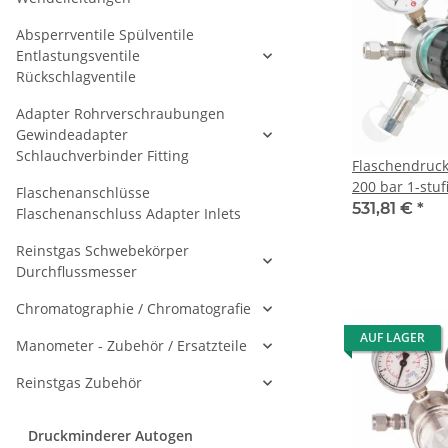
Absperrventile Spülventile
Entlastungsventile
Rückschlagventile
Adapter Rohrverschraubungen
Gewindeadapter
Schlauchverbinder Fitting
Flaschendruc
200 bar 1-stuf
Flaschenanschlüsse
regelbar - An
531,81 €
*
Flaschenanschluss Adapter Inlets
W21,8x1/14" D
Ausgang 6 mm
Reinstgas Schwebekörper
verchromt 6.0
Durchflussmesser
CPLH0SJ
Chromatographie / Chromatografie
AUF LAGER
Manometer - Zubehör / Ersatzteile
Reinstgas Zubehör
Druckminderer Autogen