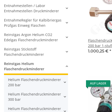
Entnahmestellen / Labor
Entnahmestellen Druckminderer
EntnahmeRegler für Kalbibriergas
Prüfgas Einweg Flaschen
Reinstgas Argon Helium CO2
Edelgas Flaschendruckminderer
Flaschendruc
200 bar 1-stuf
Reinstgas Stickstoff
regelbar - Ein
1.000,25 €
*
Flaschendruckminderer
W21,8x1/14" D
Ausgang 8 mm
Reinstgas Helium
verchromt 6.0
Flaschendruckminderer
CPLH0SJ
Helium Flaschendruckminderer
AUF LAGER
200 bar
Helium Flaschendruckminderer
300 bar
Helium Flaschendruckminderer