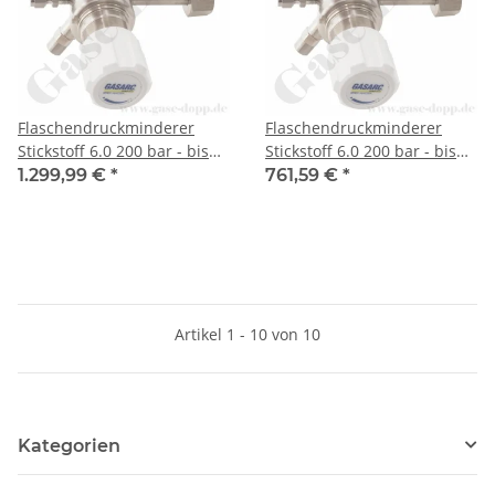
Flaschendruckminderer
Flaschendruckminderer
Stickstoff 6.0 200 bar - bis
Stickstoff 6.0 200 bar - bis
1,5 bar regelbar- 2-stufig -
1,5 bar regelbar- 2-stufig -
1.299,99 €
*
761,59 €
*
Edelstahl - Ausgang ohne
Messing vernickelt -
Ventil KRV 6mm - GASARC
Ausgang ohne Ventil KRV
CHEM MASTER SGT601
6mm - GASARC SPEC
MASTER HPT601
Artikel 1 - 10 von 10
Kategorien