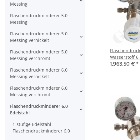
Messing
Flaschendruckminderer 5.0
Messing
Flaschendruckminderer 5.0
Messing vernickelt
Flaschendruc
Flaschendruckminderer 5.0
Wasserstoff 6.
Messing verchromt
bar regelbar - 
1.963,50 €
*
Flaschendruckminderer 6.0
Edelstahl - A
Messing vernickelt
GASARC CHEM
Flaschendruckminderer 6.0
Messing verchromt
Flaschendruckminderer 6.0
Edelstahl
1-stufige Edelstahl
Flaschendruckminderer 6.0