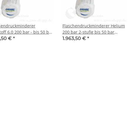
hendruckminderer
Flaschendruckminderer Helium
toff 6.0 200 bar - bis 50 bar
200 bar 2-stufig bis 50 bar
ar - 2-stufig - Edelstahl -
regelbar - Anschluss DIN 477-1
3,50 €
*
1.963,50 €
*
ng ohne Ventil KRV 6mm -
Nr. 6 W21,8x1/14" ÜM - Ausgang
RC CHEM MASTER SGT621
6 mm KRV - FKM - Edelstahl 6.0 -
GASARC CHEM MASTER SGT621