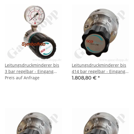
Leitungsdruckminderer bis
Leitungsdruckminderer bis
3 bar regelbar - Eingang
414 bar regelbar - Eingang
max. 50 bar Rechts - 1-stufig
Preis auf Anfrage
max. 690 bar Rechts - 1-
1.808,80 €
*
- IN / OUT 1/4" NPT IG -
stufig - IN / OUT 1/4" NPT IG
Messing verchromt 6.0 -
- Edelstahl 6.0 - GCE TECH
GCE DRUVA LMD50001
LINE LF540