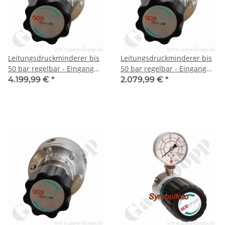
Leitungsdruckminderer bis
Leitungsdruckminderer bis
50 bar regelbar - Eingang
50 bar regelbar - Eingang
max. 1034 bar Rechts - 1-
max. 1034 bar Rechts - 1-
4.199,99 €
*
2.079,99 €
*
stufig - IN / OUT 1/4" MP IG -
stufig - IN / OUT 1/4" NPT IG
Wasserstoff Tank
- Edelstahl 6.0 - GCE TECH
Kolbendruckminderer -
LINE LF792
Edelstahl 6.0 - GCE TECH
LINE RF1034