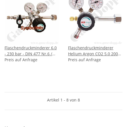
Flaschendruckminderer 6.0
Flaschendruckminderer
- 230 bar - DIN 477 Nr.6 /
Helium Argon CO2 5.0 200
W21,8x1/14" - Argon CO2
Preis auf Anfrage
bar - bis 14 bar regelbar - 1-
Preis auf Anfrage
Helium - 1-stufig - 0,5 bis 14
stufig - Messing verchromt -
bar regelbar - Messing
Ausgang ohne Ventil KRV
verchromt - Ausgang: 6mm
6mm - GCE DRUVA
KRV mit Absperrventil u.
FMD32014 - nicht mehr
Kontaktmanometer - GCE
lieferbar - Alternative
DRUVA FMD50016
DruvaPUR
Artikel 1 - 8 von 8