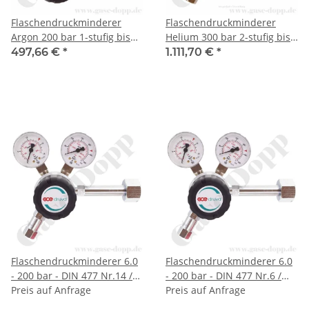
Flaschendruckminderer
Flaschendruckminderer
Argon 200 bar 1-stufig bis
Helium 300 bar 2-stufig bis
14 bar regelbar - Anschluss
14 bar regelbar - Anschluss
497,66 €
*
1.111,70 €
*
W21,8x1/14" DIN 477-1 Nr.6
W30x2" DIN 477-5 Nr.54 -
- Ausgang 6 mm KRV -
Ausgang 1/4" NPT IG - FKM -
Messing verchromt 6.0 -
Edelstahl 6.0 - GCE Druva
GCE Druva CPLH0SJ
CSLH0DJ
Flaschendruckminderer 6.0
Flaschendruckminderer 6.0
- 200 bar - DIN 477 Nr.14 /
- 200 bar - DIN 477 Nr.6 /
M19 x1,5 LH - Prüfgas - 1-
Preis auf Anfrage
W21,8x1/14" - Edelgas - 1-
Preis auf Anfrage
stufig - bis 14 bar regelbar -
stufig - bis 14 bar regelbar -