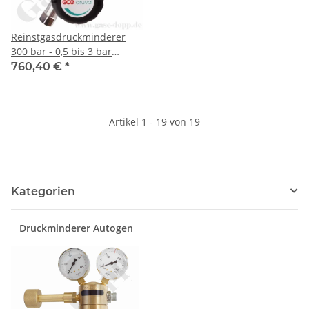
Reinstgasdruckminderer
300 bar - 0,5 bis 3 bar
regelbar - 1-stufig - IN / OUT
760,40 €
*
NPT 1/4" IG - 6 Port -
Eingang Rechts - Edelstahl
6.0 - GCE DruvaPUR CSLH0SJ
Artikel 1 - 19 von 19
Kategorien
Druckminderer Autogen