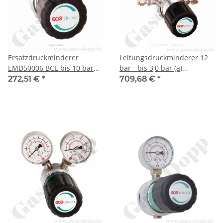
Ersatzdruckminderer
Leitungsdruckminderer 12
EMD50006 BCE bis 10 bar
bar - bis 3,0 bar (a)
regelbar - Eingang max. 50
AbsolutDruck regelbar -
272,51 €
*
709,68 €
*
bar - 1-stufig - IN / OUT 1/4"
vakuumtauglich - 1-stufig -
NPT IG - 4 Port - Messing
Eingang Rechts - IN / OUT 6
verchromt 6.0 - GCE
mm KRV - Edelstahl 6.0 -
DruvaPUR
GCE Druva LSLAVSJ