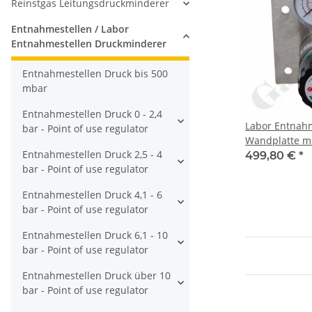
Reinstgas Leitungsdruckminderer
Entnahmestellen / Labor
Entnahmestellen Druckminderer
Entnahmestellen Druck bis 500
mbar
Entnahmestellen Druck 0 - 2,4
Labor Entnahm
bar - Point of use regulator
Wandplatte mi
Entnahmestellen Druck 2,5 - 4
40 bar - 1,0 - 
499,80 €
*
bar - Point of use regulator
Eingang G 1/4"
Ausgang G 1/4
Entnahmestellen Druck 4,1 - 6
Messing verch
bar - Point of use regulator
DRUVA EMD 4
Entnahmestellen Druck 6,1 - 10
bar - Point of use regulator
Entnahmestellen Druck über 10
bar - Point of use regulator