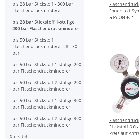
bis 28 bar Stickstoff - 300 bar
Flaschendruc
Flaschendruckminderer
Sauerstoff Syn
bar 1-stufig b
514,08 €
*
bis 28 bar Stickstoff 1-stufige
Eingang Links
200 bar Flaschendruckminderer
DIN477-1 Nr.
KRV - FKM - M
bis 50 bar Stickstoff
6.0 - GCE DRU
Flaschendruckminderer 28 - 50
bar
bis 50 bar Stickstoff 1-stufige 200
bar Flaschendruckminderer
bis 50 bar Stickstoff 2-stufige 200
bar Flaschendruckminderer
bis 50 bar Stickstoff 1-stufige 300
bar Flaschendruckminderer
bis 50 bar Stickstoff 2-stufige 300
Flaschendruc
bar Flaschendruckminderer
Stickstoff 6.0 
- 1,0 bis 28 ba
Preis auf Anfr
Stickstoff