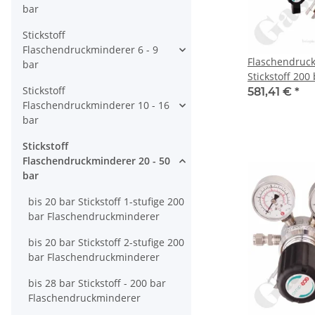
bar
Stickstoff
Flaschendruckminderer 6 - 9
Flaschendruc
bar
Stickstoff 200 
Stickstoff
bar regelbar 
581,41 €
*
Flaschendruckminderer 10 - 16
x 1/14" DIN 47
bar
Ausgang Abspe
IG - Messing 
Stickstoff
DRUVA CPLH0S
Flaschendruckminderer 20 - 50
bar
bis 20 bar Stickstoff 1-stufige 200
bar Flaschendruckminderer
bis 20 bar Stickstoff 2-stufige 200
bar Flaschendruckminderer
bis 28 bar Stickstoff - 200 bar
Flaschendruckminderer