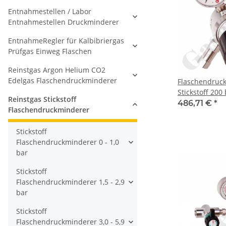
Entnahmestellen / Labor
Entnahmestellen Druckminderer
EntnahmeRegler für Kalbibriergas
Prüfgas Einweg Flaschen
Reinstgas Argon Helium CO2
Edelgas Flaschendruckminderer
Flaschendruc
Stickstoff 200 
Reinstgas Stickstoff
bar regelbar 
486,71 €
*
Flaschendruckminderer
x 1/14" DIN 47
Ausgang 1/4" 
Stickstoff
Messing verch
Flaschendruckminderer 0 - 1,0
DRUVA CPLH0S
bar
Stickstoff
Flaschendruckminderer 1,5 - 2,9
bar
Stickstoff
Flaschendruckminderer 3,0 - 5,9