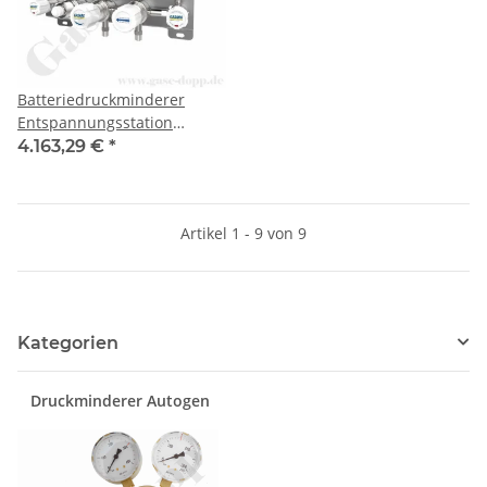
Batteriedruckminderer
Entspannungsstation
Druckregelstation -
4.163,29 €
*
automatische Umschaltung
- 300 bar - bis 3,5 bar
regelbar - 2-stufig - 2
Artikel 1 - 9 von 9
Eingänge 1/4" NPT IG -
Ausgang 1/4" NPT IG +
Absperrventil - FKM
Edelstahl 6.0 - GASARC
SGD6041
Kategorien
Druckminderer Autogen