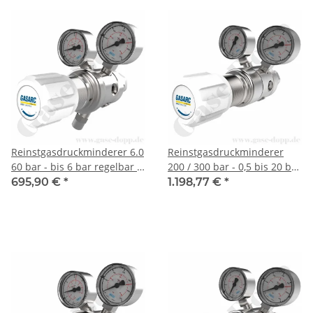
Reinstgasdruckminderer 6.0
Reinstgasdruckminderer
60 bar - bis 6 bar regelbar -
200 / 300 bar - 0,5 bis 20 bar
2-stufig - PTFE / FKM -
regelbar - 2-stufig - IN / OUT
695,90 €
*
1.198,77 €
*
Messing vernickelt - GASARC
NPT 1/4" IG - 6 Port -
SPEC MASTER HPT601
Eingang Rechts - FKM -
Messing vernickelt 6.0 -
GASARC SPEC MASTER
HPT621