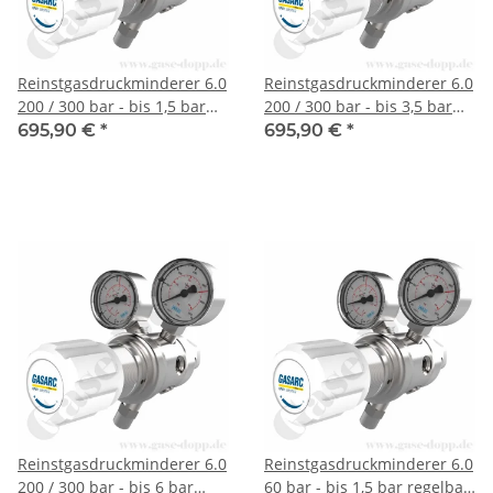
Reinstgasdruckminderer 6.0
Reinstgasdruckminderer 6.0
200 / 300 bar - bis 1,5 bar
200 / 300 bar - bis 3,5 bar
regelbar - 2-stufig - PTFE /
regelbar - 2-stufig - PTFE /
695,90 €
*
695,90 €
*
FKM - Messing vernickelt -
FKM - Messing vernickelt -
GASARC SPEC MASTER
GASARC SPEC MASTER
HPT601
HPT601
Reinstgasdruckminderer 6.0
Reinstgasdruckminderer 6.0
200 / 300 bar - bis 6 bar
60 bar - bis 1,5 bar regelbar