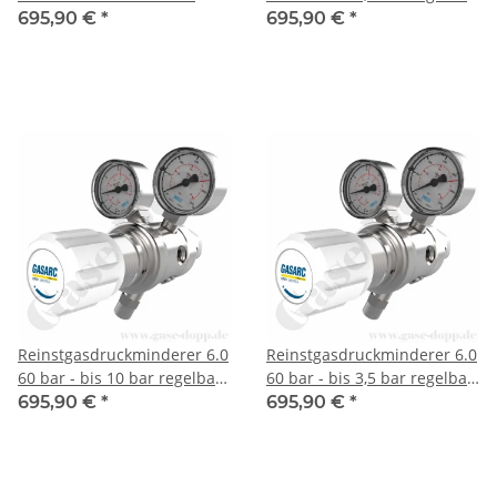
regelbar - 2-stufig - PTFE /
- 2-stufig - PTFE / FKM -
695,90 €
*
695,90 €
*
FKM - Messing vernickelt -
Messing vernickelt - GASARC
GASARC SPEC MASTER
SPEC MASTER HPT601
HPT601
Reinstgasdruckminderer 6.0
Reinstgasdruckminderer 6.0
60 bar - bis 10 bar regelbar
60 bar - bis 3,5 bar regelbar
- 2-stufig - PTFE / FKM -
- 2-stufig - PTFE / FKM -
695,90 €
*
695,90 €
*
Messing vernickelt - GASARC
Messing vernickelt - GASARC
SPEC MASTER HPT601
SPEC MASTER HPT601