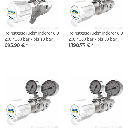
Reinstgasdruckminderer 6.0
Reinstgasdruckminderer 6.0
200 / 300 bar - bis 10 bar
200 / 300 bar - bis 50 bar
regelbar - 2-stufig - PTFE /
regelbar - 2-stufig - FKM -
695,90 €
*
1.198,77 €
*
FKM - Messing vernickelt -
Messing vernickelt - GASARC
GASARC SPEC MASTER
SPEC MASTER HPT621
HPT601