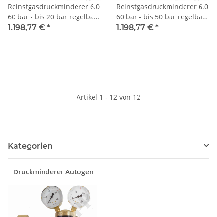
Reinstgasdruckminderer 6.0
Reinstgasdruckminderer 6.0
60 bar - bis 20 bar regelbar
60 bar - bis 50 bar regelbar
- 2-stufig - FKM - Messing
- 2-stufig - FKM - Messing
1.198,77 €
*
1.198,77 €
*
vernickelt - GASARC SPEC
vernickelt - GASARC SPEC
MASTER HPT621
MASTER HPT621
Artikel 1 - 12 von 12
Kategorien
Druckminderer Autogen