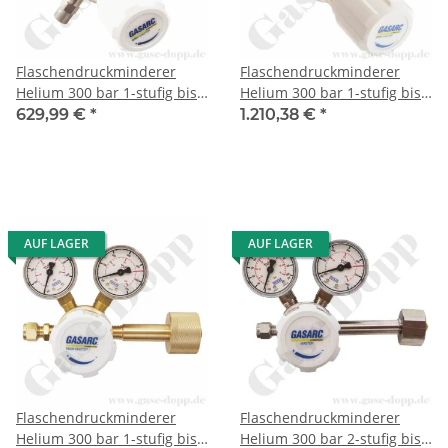
Flaschendruckminderer
Flaschendruckminderer
Helium 300 bar 1-stufig bis
Helium 300 bar 1-stufig bis
10 bar regelbar - Anschluss
200 bar regelbar -
629,99 €
*
1.210,38 €
*
W30x2" DIN 477-5 Nr.54 -
Anschluss W30x2" DIN 477-5
Ausgang 6mm KRV -
Nr.54 - Ausgang KRV 6 mm -
Messing vernickelt 6.0 -
Messing vernickelt 6.0 -
GASARC SPEC MASTER
GASARC SPEC MASTER
HPS600
HPS621
AUF LAGER
AUF LAGER
Flaschendruckminderer
Flaschendruckminderer
Helium 300 bar 1-stufig bis
Helium 300 bar 2-stufig bis