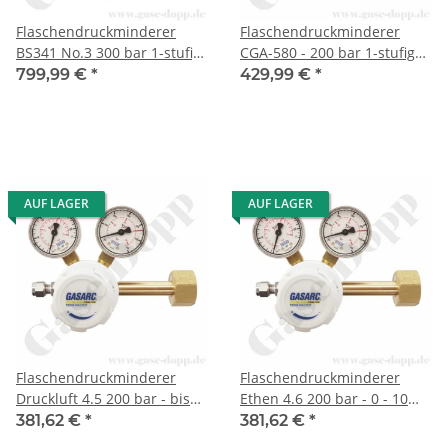
Flaschendruckminderer
Flaschendruckminderer
BS341 No.3 300 bar 1-stufig
CGA-580 - 200 bar 1-stufig
bis 250 bar regelbar -
bis 3,5 bar regelbar -
799,99 €
*
429,99 €
*
Anschluss G 5/8" AG BS341
Anschluss CGA-580 -
No.3 - Ausgang 1/4" NPT AG
Ausgang 6mm KRV -
- Messing 4.5 - GASARC
Messing 4.6 - GASARC TECH
TECH MASTER GPS421
MASTER GPS400
AUF LAGER
AUF LAGER
Flaschendruckminderer
Flaschendruckminderer
Druckluft 4.5 200 bar - bis
Ethen 4.6 200 bar - 0 - 10
10 bar regelbar - 1-stufig -
bar regelbar - 1-stufig -
381,62 €
*
381,62 €
*
Messing - Ausgang ohne
Messing - Ausgang KRV