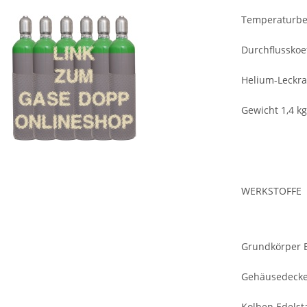
Temperaturber
Durchflusskoef
Helium-Leckrat
Gewicht 1,4 kg
WERKSTOFFE
Grundkörper E
Gehäusedeckel
Kolben Edelst