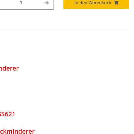
In den Warenkorb
nderer
GS621
uckminderer