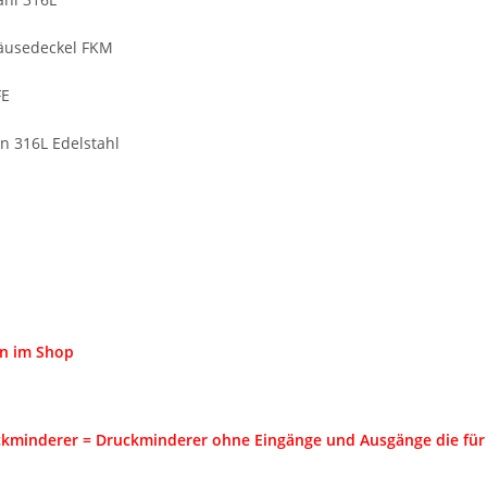
äusedeckel FKM
FE
on 316L Edelstahl
n im Shop
ckminderer = Druckminderer ohne Eingänge und Ausgänge die für