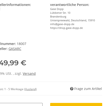
ellerinformationen:
verantwortliche Person:
C
Gase Dopp
Lübbener Str. 10
Brandenburg
Unterspreewald, Deutschland, 15910
info@gase-dopp.de
https://shop.gase-dopp.de
elnummer:
18007
ller:
GASARC
249,99 €
19% USt. , zzgl.
Versand
Frage zum Artikel
eit:
1 - 5 Werktage
(Ausland)