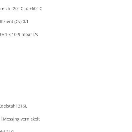
eich -20° C to +60° C
fizient (Cv) 0.1
e 1 x 10-9 mbar l/s
delstahl 316L
 Messing vernickelt
ahl 316L