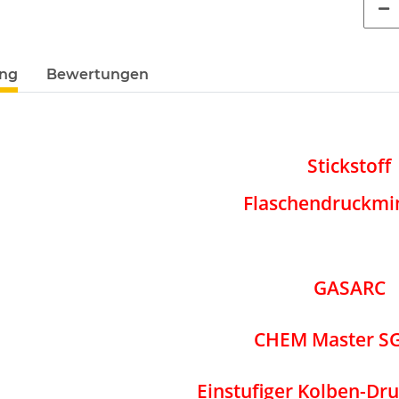
ung
Bewertungen
Stickstoff
Flaschendruckmi
GASARC
CHEM Master S
Einstufiger Kolben-Dr