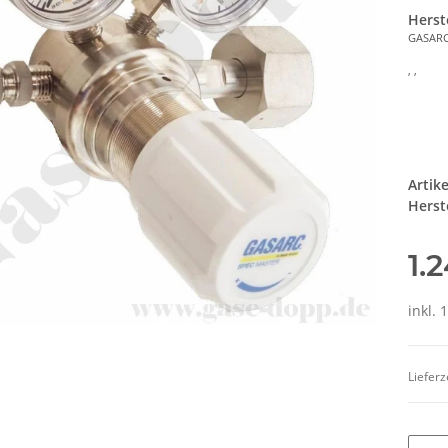
Herst
GASAR
, ,
Artik
Herste
1.
inkl. 
Lieferz