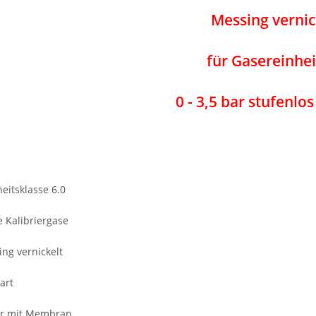
Messing vernic
für Gasereinhei
0 - 3,5 bar stufenlo
eitsklasse 6.0
e Kalibriergase
ng vernickelt
art
r mit Membran