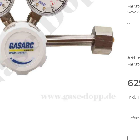
Herst
GASAR
, ,
Artik
Herste
62
inkl. 
Lieferz