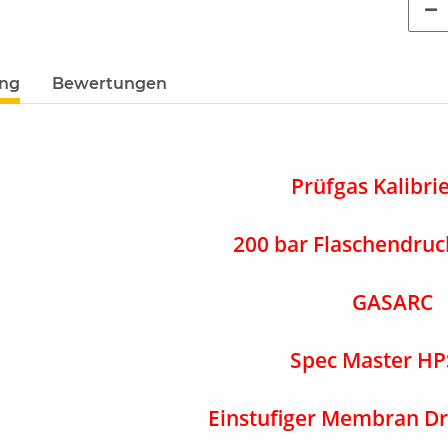
ung
Bewertungen
Prüfgas Kalibri
200 bar Flaschendru
GASARC
Spec Master H
Einstufiger Membran D