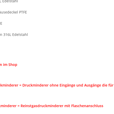
 Edelstahl
äusedeckel PTFE
FE
on 316L Edelstahl
n im Shop
ckminderer = Druckminderer ohne Eingänge und Ausgänge die für
minderer = Reinstgasdruckminderer mit Flaschenanschluss