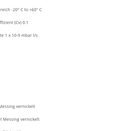
eich -20° C to +60° C
fizient (Cv) 0.1
e 1 x 10-9 mbar l/s
essing vernickelt
 Messing vernickelt