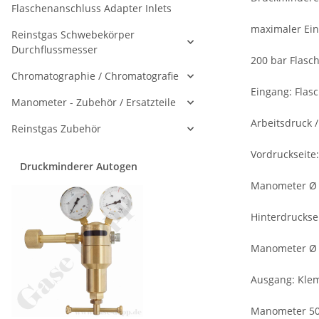
Flaschenanschluss Adapter Inlets
maximaler Ei
Reinstgas Schwebekörper
Durchflussmesser
200 bar Flas
Chromatographie / Chromatografie
Eingang: Flasc
Manometer - Zubehör / Ersatzteile
Arbeitsdruck /
Reinstgas Zubehör
Vordruckseite:
Druckminderer Autogen
Manometer Ø
Hinterdruckse
Manometer Ø
Ausgang: Kle
Manometer 50