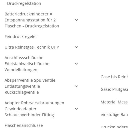
- Druckregelstation
Batteriedruckminderer =
Entspannungsstation für 2
Flaschen - Druckregelstation
Feindruckregeler
Ultra Reinstgas Technik UHP
Anschlussschläuche
Edelstahlwellschläuche
Wendelleitungen
Gase bis Reinh
Absperrventile Spülventile
Entlastungsventile
Gase: Prüfgas
Rückschlagventile
Material Messi
Adapter Rohrverschraubungen
Gewindeadapter
einstufige Bau
Schlauchverbinder Fitting
Flaschenanschlüsse
Druckmindere