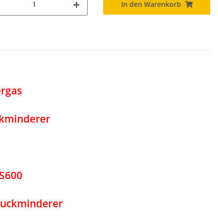
In den Warenkorb
ergas
ckminderer
PS600
ruckminderer