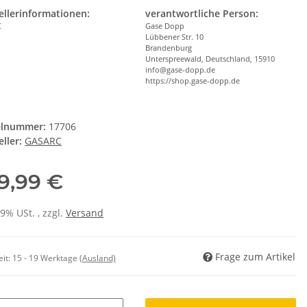
ellerinformationen:
verantwortliche Person:
C
Gase Dopp
Lübbener Str. 10
Brandenburg
Unterspreewald, Deutschland, 15910
info@gase-dopp.de
https://shop.gase-dopp.de
elnummer:
17706
ller:
GASARC
9,99 €
19% USt. , zzgl.
Versand
Frage zum Artikel
eit:
15 - 19 Werktage
(Ausland)