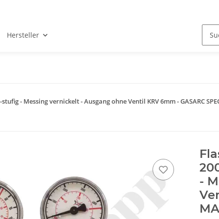
Hersteller
 1-stufig - Messing vernickelt - Ausgang ohne Ventil KRV 6mm - GASARC S
Fl
200
- M
Ve
MA